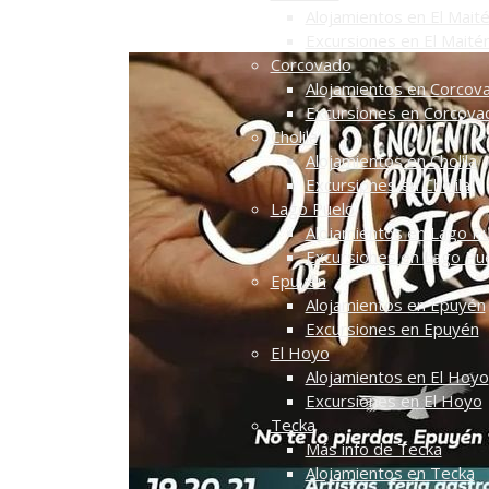
Alojamientos en El Mait
Excursiones en El Maité
Corcovado
Alojamientos en Corcov
Excursiones en Corcova
Cholila
Alojamientos en Cholila
Excursiones en Cholila
Lago Puelo
Alojamientos en Lago P
Excursiones en Lago Pu
Epuyén
Alojamientos en Epuyén
Excursiones en Epuyén
El Hoyo
Alojamientos en El Hoyo
Excursiones en El Hoyo
Tecka
Más info de Tecka
Alojamientos en Tecka