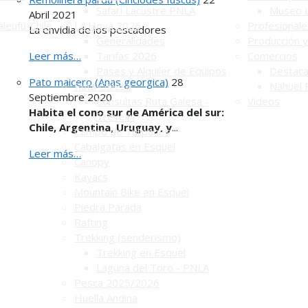
Safari Lacustre PNLA
Museo 
Abril 2021
leufú-Chile
La Hoya 2026
Profesionale
La envidia de los pescadores
Generalidades
Producción y
Leer más…
Tarifas 2026
Comercios
Pases y Alquiler de Equipos
Destac
Pato maicero (Anas georgica)
28
Ruta Galesa
Nahuel 
Septiembre 2020
Consultas Ruta Galesa -
Videos
Habita el cono sur de América del sur:
Trevelin
Chile, Argentina, Uruguay, y
...
Campo de Tulipanes
Cabalgatas en Esquel
Leer más…
Canopy
Kayacs
Mountain Bike en Esquel
Piedra Parada
Rafting
Trekking (senderismo)
Trekking en Esquel
Laguna del Toro - PNLA
Pesca 2025/2026
Huella Andina