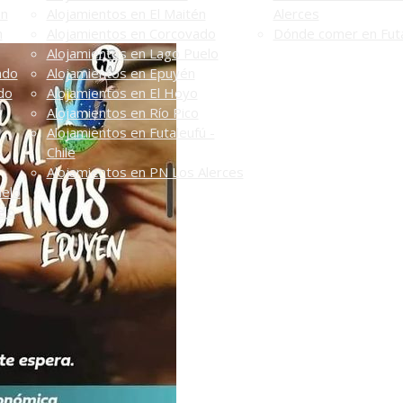
én
Alojamientos en El Maitén
Alerces
n
Alojamientos en Corcovado
Dónde comer en Futa
Alojamientos en Lago Puelo
ado
Alojamientos en Epuyén
do
Alojamientos en El Hoyo
Alojamientos en Río Pico
Alojamientos en Futaleufú -
Chile
Alojamientos en PN Los Alerces
uelo
elo