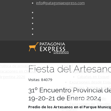
info@patagoniaexpress.com
Destinos
Fiesta del Artesa
Política de privacidad
Esquel
Vacaciones en Chubut -
Alojamientos en Esquel
Argentina 2026
Cabañas en Esquel
Visitas: 84079
Excursiones desde Esqu
Servicios Turísticos de 
31º Encuentro Provincial 
Trevelin
19-20-21 de Enero 2024
Alojamientos Trevelin
Excursiones en Trevelin
Predio de los Artesanos en el Parque Munici
El Maitén