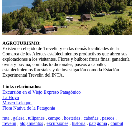
AGROTURISMO:
Existen en el ejido de Trevelin y en las demás localidades de la
Comarca de los Alerces establecimientos productivos que abren sus
explotaciones a los visitantes. Flores y bulbos; frutas finas; ganadería
ovina y bovina; comidas tradicionales; paseos a caballo;
establecimientos forestales y de investigación como la Estación
Experimental Trevelin del INTA.
Links relacionados:
Excursión en el Viejo Expreso Patagónico
La Hoya
Museo Leleque
Flora Nativa de la Patagonia
ruta
,
galesa
,
tulipanes
,
campo
,
hosterias
,
cabañas
,
paseos
,
trevelin
,
alojamientos
,
excursiones
,
historia
,
patagonia
,
chubut