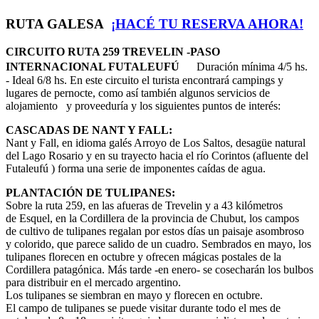
RUTA GALESA
¡HACÉ TU RESERVA AHORA!
CIRCUITO RUTA 259 TREVELIN -PASO
INTERNACIONAL FUTALEUFÚ
Duración mínima 4/5 hs.
- Ideal 6/8 hs. En este circuito el turista encontrará campings y
lugares de pernocte, como así también algunos servicios de
alojamiento y proveeduría y los siguientes puntos de interés:
CASCADAS DE NANT Y FALL:
Nant y Fall, en idioma galés Arroyo de Los Saltos, desagüe natural
del Lago Rosario y en su trayecto hacia el río Corintos (afluente del
Futaleufú ) forma una serie de imponentes caídas de agua.
PLANTACIÓN DE TULIPANES:
Sobre la ruta 259, en las afueras de Trevelin y a 43 kilómetros
de Esquel, en la Cordillera de la provincia de Chubut, los campos
de cultivo de tulipanes regalan por estos días un paisaje asombroso
y colorido, que parece salido de un cuadro. Sembrados en mayo, los
tulipanes florecen en octubre y ofrecen mágicas postales de la
Cordillera patagónica. Más tarde -en enero- se cosecharán los bulbos
para distribuir en el mercado argentino.
Los tulipanes se siembran en mayo y florecen en octubre.
El campo de tulipanes se puede visitar durante todo el mes de