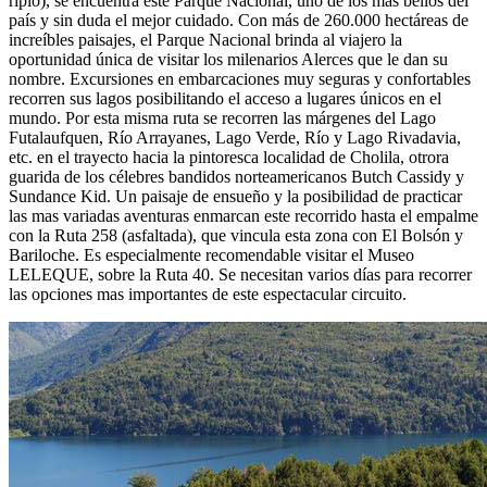
ripio), se encuentra este Parque Nacional, uno de los mas bellos del
país y sin duda el mejor cuidado. Con más de 260.000 hectáreas de
increíbles paisajes, el Parque Nacional brinda al viajero la
oportunidad única de visitar los milenarios Alerces que le dan su
nombre. Excursiones en embarcaciones muy seguras y confortables
recorren sus lagos posibilitando el acceso a lugares únicos en el
mundo. Por esta misma ruta se recorren las márgenes del Lago
Futalaufquen, Río Arrayanes, Lago Verde, Río y Lago Rivadavia,
etc. en el trayecto hacia la pintoresca localidad de Cholila, otrora
guarida de los célebres bandidos norteamericanos Butch Cassidy y
Sundance Kid. Un paisaje de ensueño y la posibilidad de practicar
las mas variadas aventuras enmarcan este recorrido hasta el empalme
con la Ruta 258 (asfaltada), que vincula esta zona con El Bolsón y
Bariloche. Es especialmente recomendable visitar el Museo
LELEQUE, sobre la Ruta 40. Se necesitan varios días para recorrer
las opciones mas importantes de este espectacular circuito.