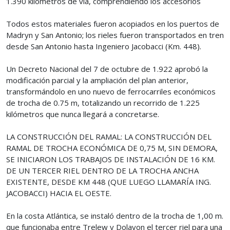
1.390 kilómetros de vía, comprendiendo los accesorios
Todos estos materiales fueron acopiados en los puertos de
Madryn y San Antonio; los rieles fueron transportados en tren
desde San Antonio hasta Ingeniero Jacobacci (Km. 448).
Un Decreto Nacional del 7 de octubre de 1.922 aprobó la
modificación parcial y la ampliación del plan anterior,
transformándolo en uno nuevo de ferrocarriles económicos
de trocha de 0.75 m, totalizando un recorrido de 1.225
kilómetros que nunca llegará a concretarse.
LA CONSTRUCCIÓN DEL RAMAL: LA CONSTRUCCIÓN DEL
RAMAL DE TROCHA ECONÓMICA DE 0,75 M, SIN DEMORA,
SE INICIARON LOS TRABAJOS DE INSTALACIÓN DE 16 KM.
DE UN TERCER RIEL DENTRO DE LA TROCHA ANCHA
EXISTENTE, DESDE KM 448 (QUE LUEGO LLAMARÍA ING.
JACOBACCI) HACIA EL OESTE.
En la costa Atlántica, se instaló dentro de la trocha de 1,00 m.
que funcionaba entre Trelew y Dolavon el tercer riel para una