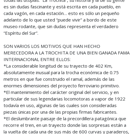
todas las utopías. “La Trochita”, su historia y la de su gente
es sin dudas fascinante y está escrita en cada pueblo, en
cada vagón, en cada estación… esto es sólo un pequeño
adelanto de lo que usted “puede vivir” a bordo de este
museo rodante, que sin dudas representa el verdadero
“Espíritu del Sur”.
SON VARIOS LOS MOTIVOS QUE HAN HECHO
MERECEDORA A LA TROCHITA DE UNA BIEN GANADA FAMA
INTERNACIONAL ENTRE ELLOS:
*La considerable longitud de su trayecto de 402 Km,
absolutamente inusual para la trocha económica de 0.75
metros en que fue construido el ramal, además de las
enormes dimensiones del proyecto ferroviario primitivo.
*El mantenimiento del carácter original del servicio, y en
particular de sus legendarias locomotoras a vapor de 1922
todavía en uso, algunas de las cuales son consideradas
piezas únicas por una de las propias firmas fabricantes.
*El deslumbrante paisaje de la precordillera patagónica que
recorre el tren, en un trayecto donde las sorpresas están a
la vuelta de cada una de sus más de 600 curvas y paraderos,