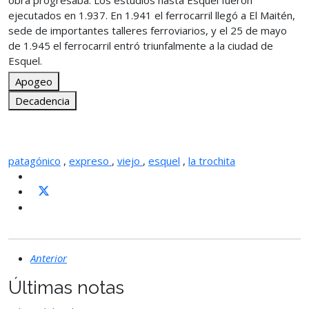
obra progresaba. Los estudios hasta Esquel fueron
ejecutados en 1.937. En 1.941 el ferrocarril llegó a El Maitén,
sede de importantes talleres ferroviarios, y el 25 de mayo
de 1.945 el ferrocarril entró triunfalmente a la ciudad de
Esquel.
Apogeo
Decadencia
patagónico
,
expreso
,
viejo
,
esquel
,
la trochita
Anterior
Últimas notas