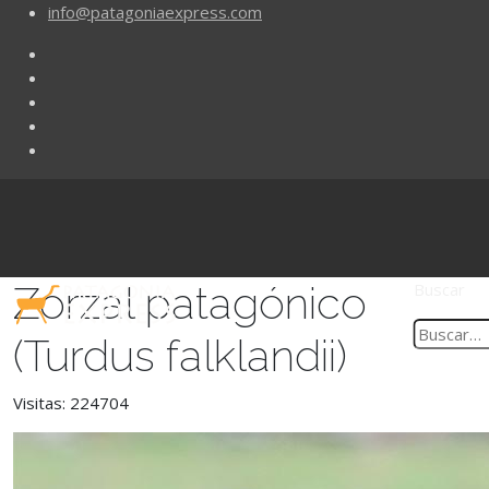
info@patagoniaexpress.com
Zorzal patagónico
Buscar
(Turdus falklandii)
Visitas: 224704