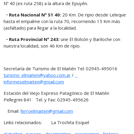
Nº 40 (ex ruta 258) a la altura de Epuyén.
•
Ruta Nacional Nº S1 40:
20 Km. De ripio desde Leleque
hasta el empalme con la ruta 70, recorriendo 15 Km más
(asfaltado) para llegar a la localidad.
•
Ruta Provincial Nº 243:
une El Bolsón y Bariloche con
nuestra localidad, son 46 Km de ripio.
Secretaría de Turismo de El Maitén Tel: 02945-495016
turismo_elmaiten@yahoo.com.ar
/
informeselmaiten@gmail.com
Estación del Viejo Expreso Patagónico de El Maitén
Pellegrini 841 Tel. y Fax:
02945-495626
Email:
ferroelmaiten@gmail.com
Links relacionados: La Trochita Esquel
el maiten
,
paseos
,
alojamientos
,
excursiones
,
historia
,