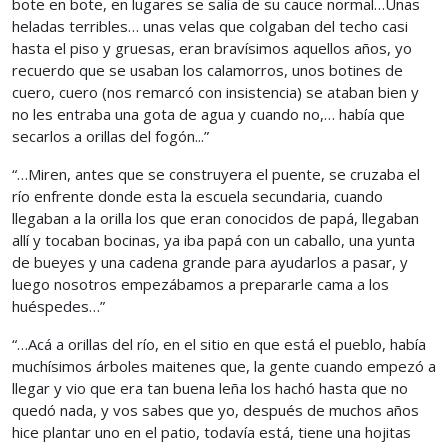
bote en bote, en lugares se salía de su cauce normal…Unas
heladas terribles… unas velas que colgaban del techo casi
hasta el piso y gruesas, eran bravísimos aquellos años, yo
recuerdo que se usaban los calamorros, unos botines de
cuero, cuero (nos remarcó con insistencia) se ataban bien y
no les entraba una gota de agua y cuando no,… había que
secarlos a orillas del fogón...”
“…Miren, antes que se construyera el puente, se cruzaba el
río enfrente donde esta la escuela secundaria, cuando
llegaban a la orilla los que eran conocidos de papá, llegaban
allí y tocaban bocinas, ya iba papá con un caballo, una yunta
de bueyes y una cadena grande para ayudarlos a pasar, y
luego nosotros empezábamos a prepararle cama a los
huéspedes…”
“…Acá a orillas del río, en el sitio en que está el pueblo, había
muchísimos árboles maitenes que, la gente cuando empezó a
llegar y vio que era tan buena leña los hachó hasta que no
quedó nada, y vos sabes que yo, después de muchos años
hice plantar uno en el patio, todavía está, tiene una hojitas