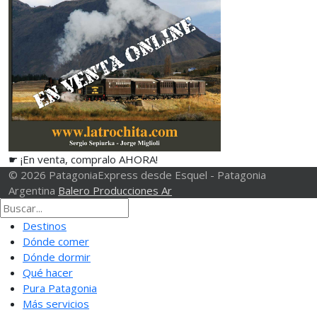
☛ ¡En venta, compralo AHORA!
© 2026 PatagoniaExpress desde Esquel - Patagonia
Argentina
Balero Producciones Ar
Destinos
Dónde comer
Dónde dormir
Qué hacer
Pura Patagonia
Más servicios