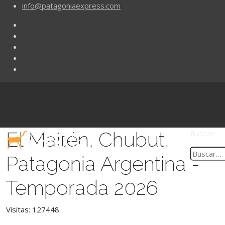
info@patagoniaexpress.com
El Maitén, Chubut,
Buscar
Patagonia Argentina -
Temporada 2026
Visitas: 127448