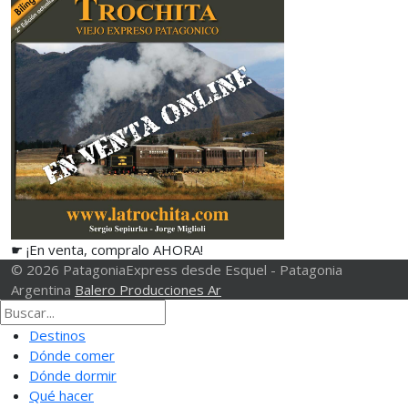
☛ ¡En venta, compralo AHORA!
© 2026 PatagoniaExpress desde Esquel - Patagonia
Argentina
Balero Producciones Ar
Destinos
Dónde comer
Dónde dormir
Qué hacer