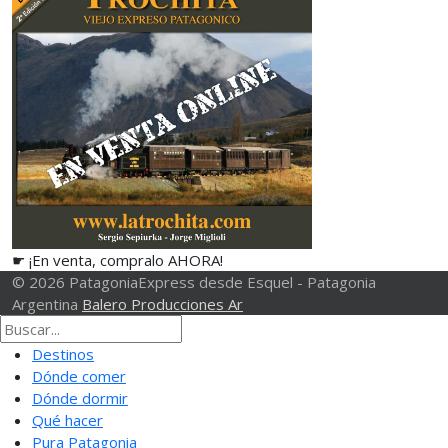
☛ ¡En venta, compralo AHORA!
© 2026 PatagoniaExpress desde Esquel - Patagonia
Argentina
Balero Producciones Ar
Destinos
Dónde comer
Dónde dormir
Qué hacer
Pura Patagonia