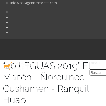
info@patagoniaexpress.com
“40 LEGUAS 2019” El
Buscar
Maitén - Ñorquinco -
Cushamen - Ranquil
Huao