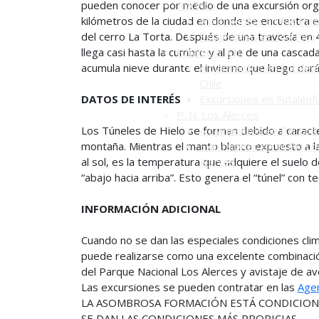
pueden conocer por medio de una excursión orga
Río Pico
kilómetros de la ciudad en donde se encuentra el
Alojamientos en Río Pic
del cerro La Torta. Después de una travesía en 
Excursiones en Río Pico
llega casi hasta la cumbre y al pie de una cascad
Futaleufú (Ch)
acumula nieve durante el invierno que luego dará
Alojamientos en Futaleuf
Chile
DATOS DE INTERÉS
Excursiones en Futaleuf
P. N. Los Alerces
Los Túneles de Hielo se forman debido a caracterí
Alojamientos en PN Los 
montaña. Mientras el manto blanco expuesto a la
Excursiones en el PN Lo
al sol, es la temperatura que adquiere el suelo 
Alerces
“abajo hacia arriba”. Esto genera el “túnel” con t
INFORMACIÓN ADICIONAL
Cuando no se dan las especiales condiciones clim
puede realizarse como una excelente combinació
del Parque Nacional Los Alerces y avistaje de av
Las excursiones se pueden contratar en las
Agen
LA ASOMBROSA FORMACIÓN ESTÁ CONDICIONA
SE DAN LAS CONDICIONES MÁS PROPICIAS.