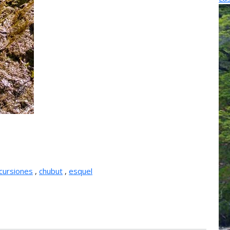
cursiones
,
chubut
,
esquel