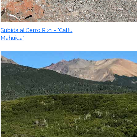
Subida al Cerro R 21 - "Calfú
Mahuida"