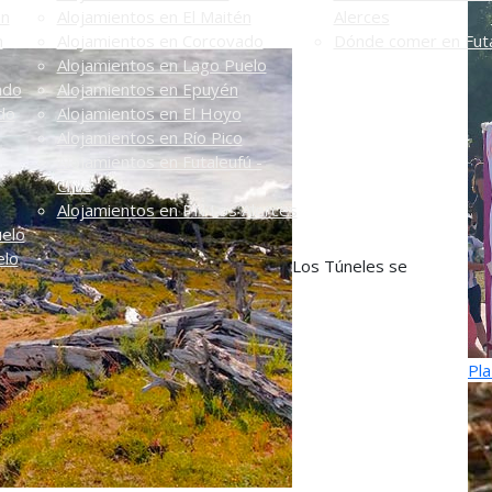
én
Alojamientos en El Maitén
Alerces
n
Alojamientos en Corcovado
Dónde comer en Futa
Alojamientos en Lago Puelo
ado
Alojamientos en Epuyén
do
Alojamientos en El Hoyo
Alojamientos en Río Pico
Alojamientos en Futaleufú -
Chile
Alojamientos en PN Los Alerces
uelo
elo
Los Túneles se
Pla