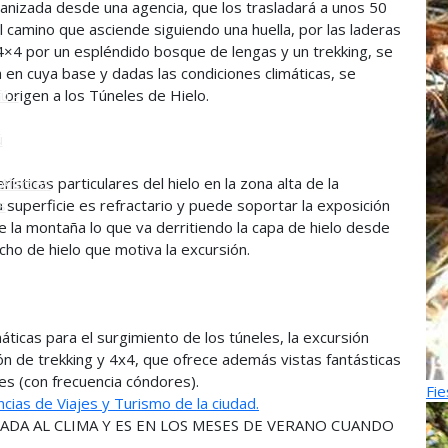
nizada desde una agencia, que los trasladará a unos 50
 camino que asciende siguiendo una huella, por las laderas
o
4×4 por un espléndido bosque de lengas y un trekking, se
a en cuya base y dadas las condiciones climáticas, se
 origen a los Túneles de Hielo.
ú -
ú
sticas particulares del hielo en la zona alta de la
Alerces
 superficie es refractario y puede soportar la exposición
s
de la montaña lo que va derritiendo la capa de hielo desde
echo de hielo que motiva la excursión.
áticas para el surgimiento de los túneles, la excursión
n de trekking y 4x4, que ofrece además vistas fantásticas
es (con frecuencia cóndores).
Fie
cias de Viajes y Turismo de la ciudad.
DA AL CLIMA Y ES EN LOS MESES DE VERANO CUANDO