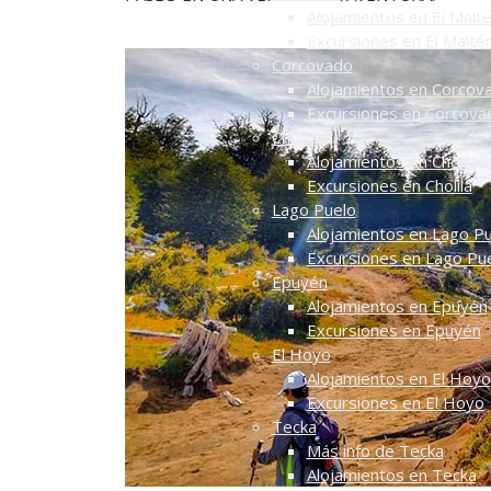
Alojamientos en El Mait
Excursiones en El Maité
Corcovado
Alojamientos en Corcov
Excursiones en Corcova
Cholila
Alojamientos en Cholila
Excursiones en Cholila
Lago Puelo
Alojamientos en Lago P
Excursiones en Lago Pu
Epuyén
Alojamientos en Epuyén
Excursiones en Epuyén
El Hoyo
Alojamientos en El Hoyo
Excursiones en El Hoyo
Tecka
Más info de Tecka
Alojamientos en Tecka