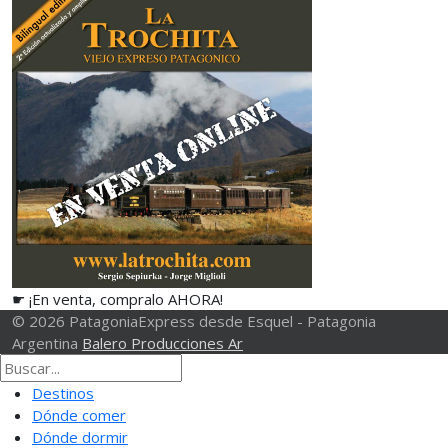
☛ ¡En venta, compralo AHORA!
© 2026 PatagoniaExpress desde Esquel - Patagonia
Argentina
Balero Producciones Ar
Destinos
Dónde comer
Dónde dormir