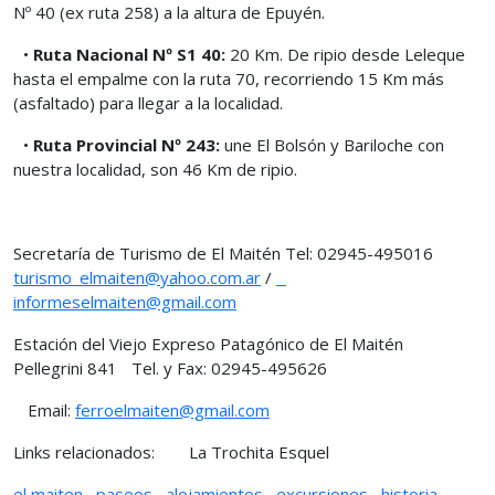
Nº 40 (ex ruta 258) a la altura de Epuyén.
•
Ruta Nacional Nº S1 40:
20 Km. De ripio desde Leleque
hasta el empalme con la ruta 70, recorriendo 15 Km más
(asfaltado) para llegar a la localidad.
•
Ruta Provincial Nº 243:
une El Bolsón y Bariloche con
nuestra localidad, son 46 Km de ripio.
Secretaría de Turismo de El Maitén Tel: 02945-495016
turismo_elmaiten@yahoo.com.ar
/
informeselmaiten@gmail.com
Estación del Viejo Expreso Patagónico de El Maitén
Pellegrini 841 Tel. y Fax:
02945-495626
Email:
ferroelmaiten@gmail.com
Links relacionados: La Trochita Esquel
el maiten
,
paseos
,
alojamientos
,
excursiones
,
historia
,