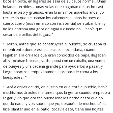
bote en bote, en lugares se salía de su cauce normal…Unas
heladas terribles… unas velas que colgaban del techo casi
hasta el piso y gruesas, eran bravísimos aquellos años, yo
recuerdo que se usaban los calamorros, unos botines de
cuero, cuero (nos remarcó con insistencia) se ataban bien y
no les entraba una gota de agua y cuando no,… había que
secarlos a orillas del fogón...”
“…Miren, antes que se construyera el puente, se cruzaba el
río enfrente donde esta la escuela secundaria, cuando
llegaban a la orilla los que eran conocidos de papá, llegaban
allí y tocaban bocinas, ya iba papá con un caballo, una yunta
de bueyes y una cadena grande para ayudarlos a pasar, y
luego nosotros empezábamos a prepararle cama a los
huéspedes…”
“…Acá a orillas del río, en el sitio en que está el pueblo, había
muchísimos árboles maitenes que, la gente cuando empezó a
llegar y vio que era tan buena leña los hachó hasta que no
quedó nada, y vos sabes que yo, después de muchos años
hice plantar uno en el patio, todavía está, tiene una hojitas