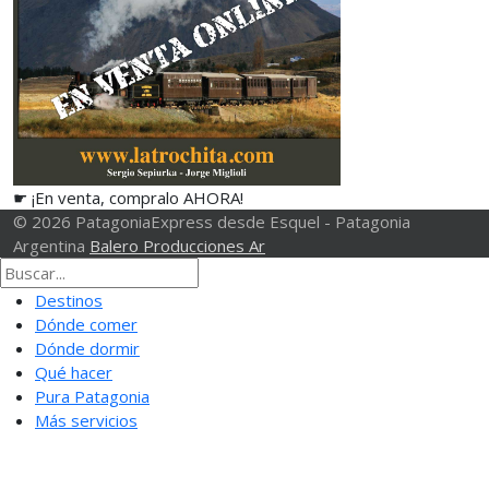
☛ ¡En venta, compralo AHORA!
© 2026 PatagoniaExpress desde Esquel - Patagonia
Argentina
Balero Producciones Ar
Destinos
Dónde comer
Dónde dormir
Qué hacer
Pura Patagonia
Más servicios