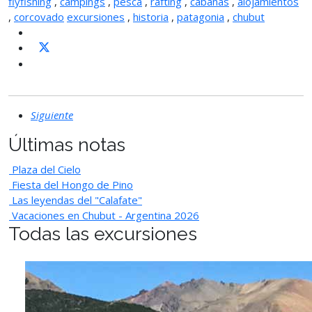
flyfishing
,
campings
,
pesca
,
rafting
,
cabañas
,
alojamientos
,
corcovado
excursiones
,
historia
,
patagonia
,
chubut
Siguiente
Últimas notas
Plaza del Cielo
Fiesta del Hongo de Pino
Las leyendas del "Calafate"
Vacaciones en Chubut - Argentina 2026
Todas las excursiones