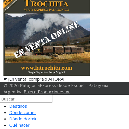
☛ ¡En venta, compralo AHORA!
© 2026 PatagoniaExpress desde Esquel - Patagonia
Argentina
Balero Producciones Ar
Destinos
Dónde comer
Dónde dormir
Qué hacer