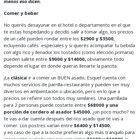
menos eso dicen.
Comer y beber
No querés desayunar en el hotel o departamento en el que
te estas hospedando y decidís salir a tomar algo, los precios
de un café pueden rondar entre los
$2900 y $3500
,
incluyendo cafés especiales y si querés acompañar tu bebida
con algo rico y llenador los tostados (como elección primaria)
pueden salirte entre
$9000 y $14000,
obviamente todo
depende el lugar en donde quieras llenarte la pancita.
¡La
clásica
! ir a comer un BUEN asado, Esquel cuenta con
muchos servicios de parrilla-restaurante y pueden ser muy
diversos en ambientación o ubicación, pero en lo que a
precios se refiere son todos muy similares. Una parrillada
para 2 personas puede costarte entre
$68000 y una
porción de cordero al asador $45000
, ¿un poco mucho? no
te vas a dar cuenta después del rico asado que te vas a
comer. Los postres varían entre
$6400 y $14500
,
y en caso de que a la noche prefieras algo más tranquilo para