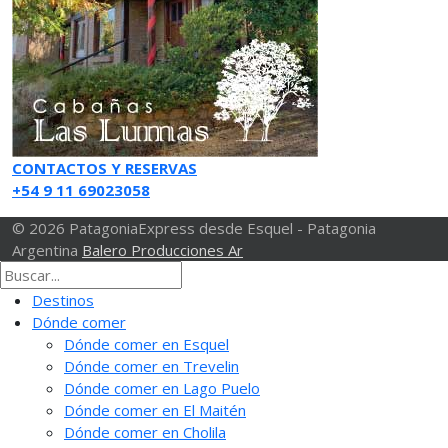
CONTACTOS Y RESERVAS
+54 9 11 69023058
© 2026 PatagoniaExpress desde Esquel - Patagonia
Argentina
Balero Producciones Ar
Destinos
Dónde comer
Dónde comer en Esquel
Dónde comer en Trevelin
Dónde comer en Lago Puelo
Dónde comer en El Maitén
Dónde comer en Cholila