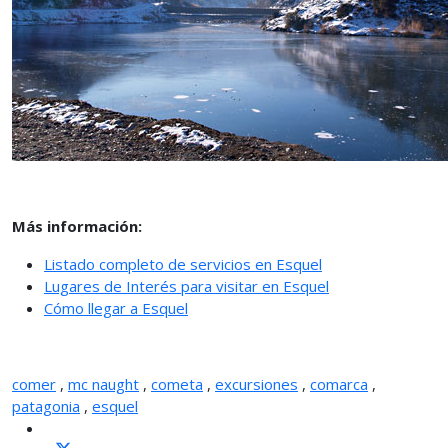
Más información:
Listado completo de servicios en Esquel
Lugares de Interés para visitar en Esquel
Cómo llegar a Esquel
comer
,
mc naught
,
cometa
,
excursiones
,
comarca
,
patagonia
,
esquel