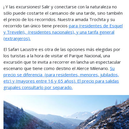
¡ Y las excursiones! Salir y conectarse con la naturaleza no
sólo puede costarte el cansancio de una tarde, sino también
el precio de los recorridos. Nuestra amada Trochita y su
recorrido tan único tiene precios
para
(residentes de Esquel
y Trevelin),
(residentes nacionales), y una tarifa general
(extranjeros).
El Safari Lacustre es otra de las opciones más elegidas por
los turistas a la hora de visitar el Parque Nacional, una
excursión que te invita a recorrer en lancha un espectacular
escenario que tiene como destino el Alerce Milenario.
Su
precio se diferencia
(para residentes, menores, jubilados,
etc) y (mayores entre 16 y 65 años). El precio para salidas
grupales consultarlo por separado.