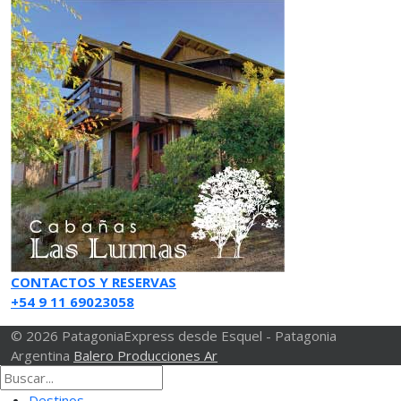
CONTACTOS Y RESERVAS
+54 9 11 69023058
© 2026 PatagoniaExpress desde Esquel - Patagonia
Argentina
Balero Producciones Ar
Destinos