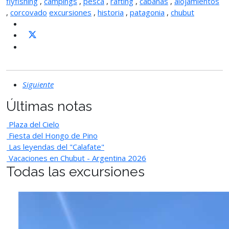
flyfishing
,
campings
,
pesca
,
rafting
,
cabañas
,
alojamientos
,
corcovado
excursiones
,
historia
,
patagonia
,
chubut
Siguiente
Últimas notas
Plaza del Cielo
Fiesta del Hongo de Pino
Las leyendas del "Calafate"
Vacaciones en Chubut - Argentina 2026
Todas las excursiones