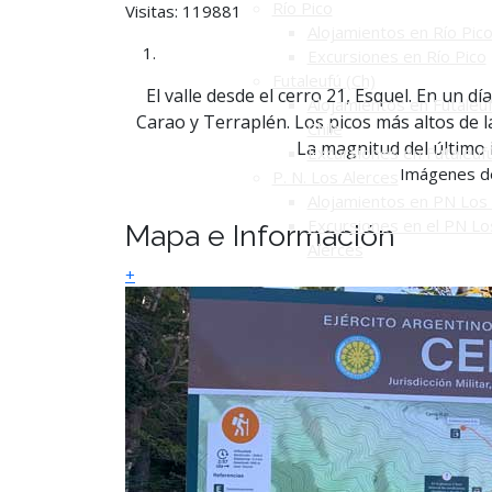
Río Pico
Visitas: 119881
Alojamientos en Río Pic
Excursiones en Río Pico
Futaleufú (Ch)
El valle desde el cerro 21, Esquel. En un dí
Alojamientos en Futaleuf
Carao y Terraplén. Los picos más altos de la 
Chile
La magnitud del último 
Excursiones en Futaleuf
Imágenes de
P. N. Los Alerces
Alojamientos en PN Los 
Excursiones en el PN Lo
Mapa e Información
Alerces
+