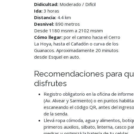
Didicultad:
Moderado / Difícil
Ida:
3 horas
Distancia:
4.4 km
Desnivel:
890 metros
Desde 1180 msnm a 2102 msnm
Cómo llegar:
por el camino hacia el Cerro
La Hoya, hasta el Cañadón o curva de los
Guanacos. Aproximadamente 20 minutos
desde Esquel en auto.
Recomendaciones para qu
disfrutes
Registro obligatorio en la oficina de informe
(Av. Alvear y Sarmiento) o en puntos habilit
escaneando el código QR, antes del ingreso 
de la senda.
Llevá ropa cómoda, agua y alimentos, botiq
primeros auxilios, silbato, linterna, casco pa
piedras y optimizá la batería de tu celular.