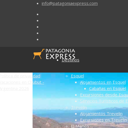
info@patagoniaexpress.com
Destinos
Política de privacidad
Esquel
Vacaciones en Chubut -
Alojamientos en Esquel
Argentina 2026
Cabañas en Esquel
Excursiones desde Esqu
Servicios Turísticos de 
Trevelin
Alojamientos Trevelin
Excursiones en Trevelin
El Maitén