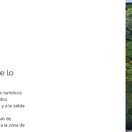
e lo
s turísticos
ados
y a la salida
uín de
ra la zona de