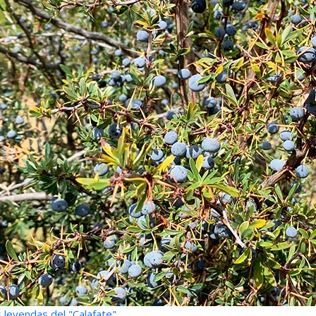
 leyendas del "Calafate"