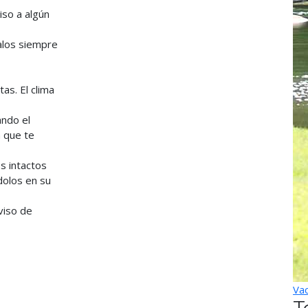
viso a algún
alos siempre
as. El clima
ando el
a que te
s intactos
dolos en su
viso de
Vac
T