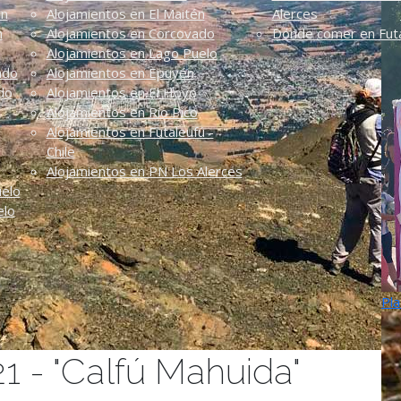
én
Alojamientos en El Maitén
Alerces
n
Alojamientos en Corcovado
Dónde comer en Futa
Alojamientos en Lago Puelo
ado
Alojamientos en Epuyén
do
Alojamientos en El Hoyo
Alojamientos en Río Pico
Alojamientos en Futaleufú -
Chile
Alojamientos en PN Los Alerces
uelo
elo
Pla
21 - "Calfú Mahuida"