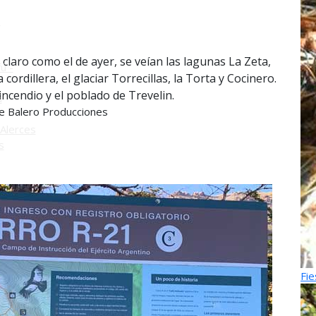
o
a claro como el de ayer, se veían las lagunas La Zeta,
ú -
cordillera, el glaciar Torrecillas, la Torta y Cocinero.
incendio y el poblado de Trevelin.
ú
 Balero Producciones
Alerces
s
Fie