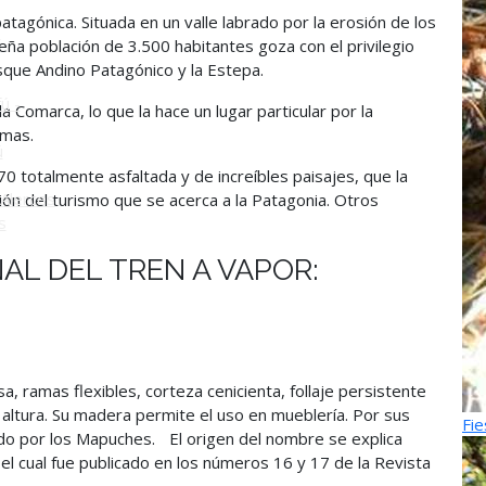
patagónica. Situada en un valle labrado por la erosión de los
o
eña población de 3.500 habitantes goza con el privilegio
Bosque Andino Patagónico y la Estepa.
ú -
la Comarca, lo que la hace un lugar particular por la
temas.
ú
 70 totalmente asfaltada y de increíbles paisajes, que la
Alerces
ción del turismo que se acerca a la Patagonia. Otros
s
IONAL DEL TREN A VAPOR:
 ramas flexibles, corteza cenicienta, follaje persistente
 altura. Su madera permite el uso en mueblería. Por sus
Fie
do por los Mapuches. El origen del nombre se explica
l cual fue publicado en los números 16 y 17 de la Revista