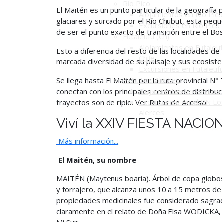
Río Pico
El Maitén es un punto particular de la geografía 
Alojamientos en Río Pic
glaciares y surcado por el Río Chubut, esta pequ
Excursiones en Río Pico
de ser el punto exacto de transición entre el 
Futaleufú (Ch)
Alojamientos en Futaleuf
Esto a diferencia del resto de las localidades de 
Chile
marcada diversidad de su paisaje y sus ecosis
Excursiones en Futaleuf
P. N. Los Alerces
Se llega hasta El Maitén por la ruta provincial N°
Alojamientos en PN Los 
conectan con los principales centros de distribu
Excursiones en el PN Lo
trayectos son de ripio. Ver Rutas de Acceso.
Alerces
Viví la XXIV FIESTA NAC
Más información...
El Maitén, su nombre
MAITÉN (Maytenus boaria). Árbol de copa globosa,
y forrajero, que alcanza unos 10 a 15 metros de
propiedades medicinales fue considerado sagra
claramente en el relato de Doña Elsa WODICKA, e