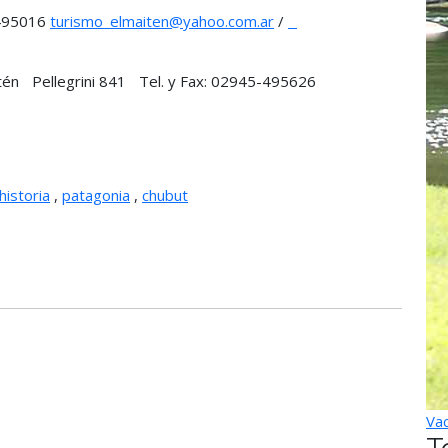
-495016
turismo_elmaiten@yahoo.com.ar
/
tén Pellegrini 841 Tel. y Fax:
02945-495626
historia
,
patagonia
,
chubut
Vac
T