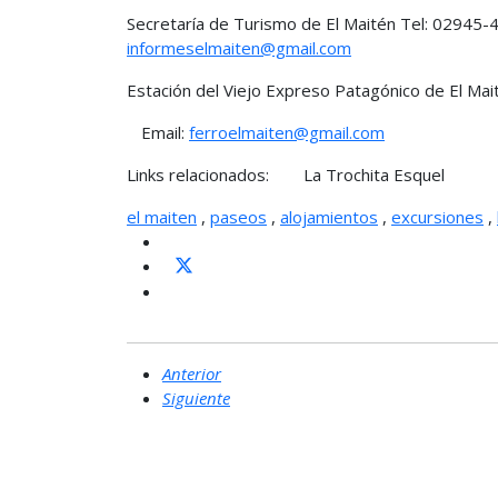
Secretaría de Turismo de El Maitén Tel: 02945
informeselmaiten@gmail.com
Estación del Viejo Expreso Patagónico de El Mai
Email:
ferroelmaiten@gmail.com
Links relacionados: La Trochita Esquel
el maiten
,
paseos
,
alojamientos
,
excursiones
,
Anterior
Siguiente