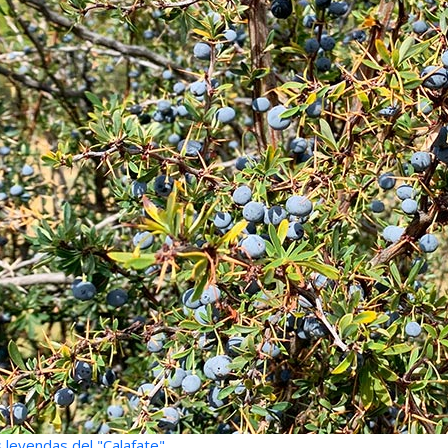
 leyendas del "Calafate"