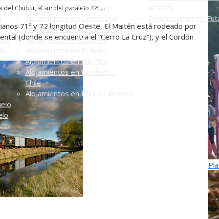
én
Alojamientos en El Maitén
Alerces
del Chubut, al sur del paralelo 42º,...
n
Alojamientos en Corcovado
Dónde comer en Futa
ianos 71º y 72 longitud Oeste, El Maitén está rodeado por
Alojamientos en Lago Puelo
ntal (donde se encuentra el “Cerro La Cruz”), y el Cordón
ado
Alojamientos en Epuyén
do
Alojamientos en El Hoyo
Alojamientos en Río Pico
Alojamientos en Futaleufú -
Chile
Alojamientos en PN Los Alerces
uelo
elo
Pla