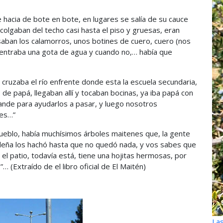
 hacia de bote en bote, en lugares se salía de su cauce
olgaban del techo casi hasta el piso y gruesas, eran
aban los calamorros, unos botines de cuero, cuero (nos
s entraba una gota de agua y cuando no,… había que
cruzaba el río enfrente donde esta la escuela secundaria,
s de papá, llegaban allí y tocaban bocinas, ya iba papá con
ande para ayudarlos a pasar, y luego nosotros
es…”
el pueblo, había muchísimos árboles maitenes que, la gente
 leña los hachó hasta que no quedó nada, y vos sabes que
l patio, todavía está, tiene una hojitas hermosas, por
… (Extraído de el libro oficial de El Maitén)
Las