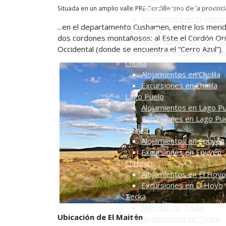
Alojamientos en El Mait
Situada en un amplio valle PRE-Cordillerano de la provincia 
Excursiones en El Maité
...en el departamento Cushamen, entre los merid
Corcovado
dos cordones montañosos: al Este el Cordón Orie
Alojamientos en Corcov
Occidental (donde se encuentra el “Cerro Azul”).
Excursiones en Corcova
Cholila
Alojamientos en Cholila
Excursiones en Cholila
Lago Puelo
Alojamientos en Lago P
Excursiones en Lago Pu
Epuyén
Alojamientos en Epuyén
Excursiones en Epuyén
El Hoyo
Alojamientos en El Hoyo
Excursiones en El Hoyo
Tecka
Más info de Tecka
Ubicación de El Maitén
Alojamientos en Tecka