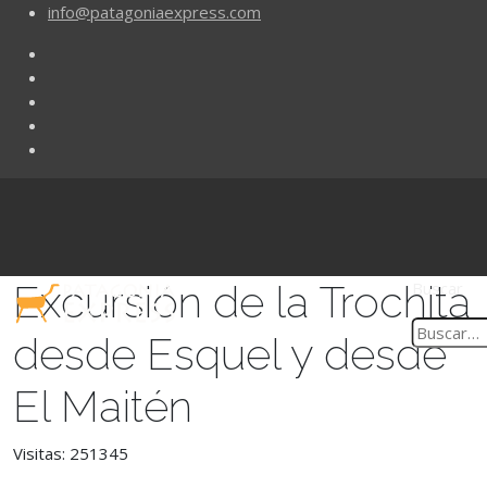
info@patagoniaexpress.com
Excursión de la Trochita
Buscar
desde Esquel y desde
El Maitén
Visitas: 251345