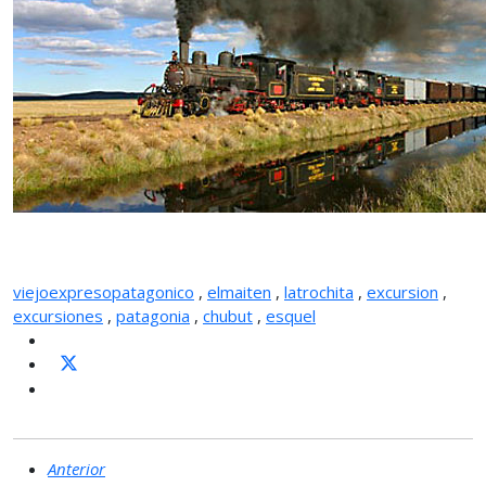
viejoexpresopatagonico
,
elmaiten
,
latrochita
,
excursion
,
excursiones
,
patagonia
,
chubut
,
esquel
Anterior