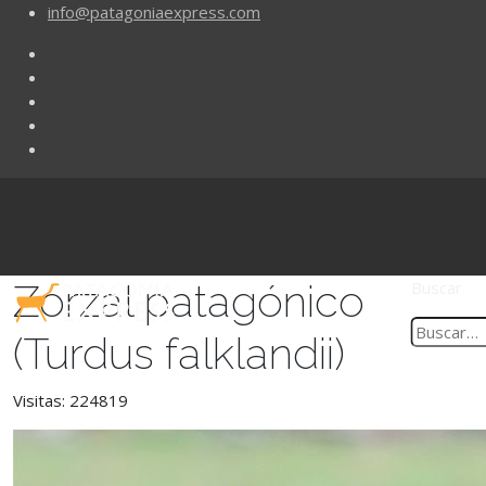
info@patagoniaexpress.com
Zorzal patagónico
Buscar
(Turdus falklandii)
Visitas: 224819