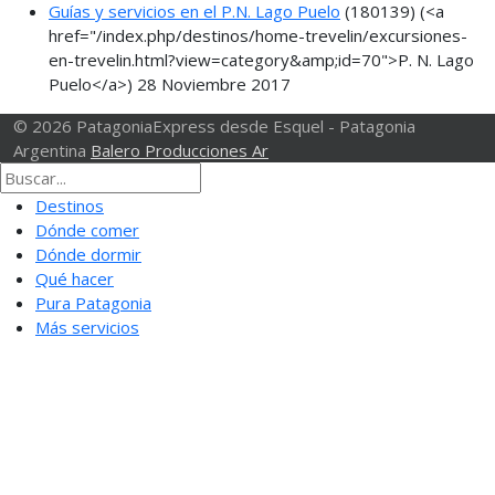
Guías y servicios en el P.N. Lago Puelo
(180139)
(<a
href="/index.php/destinos/home-trevelin/excursiones-
en-trevelin.html?view=category&amp;id=70">P. N. Lago
Puelo</a>)
28 Noviembre 2017
© 2026 PatagoniaExpress desde Esquel - Patagonia
Argentina
Balero Producciones Ar
Destinos
Dónde comer
Dónde dormir
Qué hacer
Pura Patagonia
Más servicios