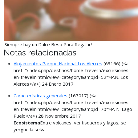
¡Siempre hay un Dulce Beso Para Regalar!
Notas relacionadas
Alojamientos Parque Nacional Los Alerces
(63166)
(<a
href="/index.php/destinos/home-trevelin/excursiones-
en-trevelin.html?view=category&amp;id=52">P.N. Los
Alerces</a>)
24 Enero 2017
Características generales
(167017)
(<a
href="/index.php/destinos/home-trevelin/excursiones-
en-trevelin.html?view=category&amp;id=70">P. N. Lago
Puelo</a>)
28 Noviembre 2017
Ecosistema
Entre volcanes, ventisqueros y lagos, se
yergue la selva...