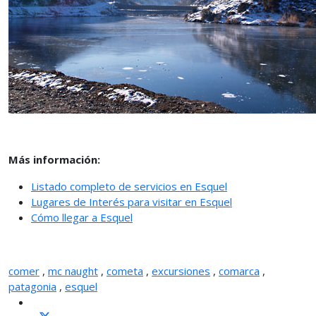
Más información:
Listado completo de servicios en Esquel
Lugares de Interés para visitar en Esquel
Cómo llegar a Esquel
comer
,
mc naught
,
cometa
,
excursiones
,
comarca
,
patagonia
,
esquel