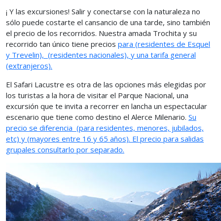
¡ Y las excursiones! Salir y conectarse con la naturaleza no
sólo puede costarte el cansancio de una tarde, sino también
el precio de los recorridos. Nuestra amada Trochita y su
recorrido tan único tiene precios
para
(residentes de Esquel
y Trevelin),
(residentes nacionales), y una tarifa general
(extranjeros).
El Safari Lacustre es otra de las opciones más elegidas por
los turistas a la hora de visitar el Parque Nacional, una
excursión que te invita a recorrer en lancha un espectacular
escenario que tiene como destino el Alerce Milenario.
Su
precio se diferencia
(para residentes, menores, jubilados,
etc) y (mayores entre 16 y 65 años). El precio para salidas
grupales consultarlo por separado.