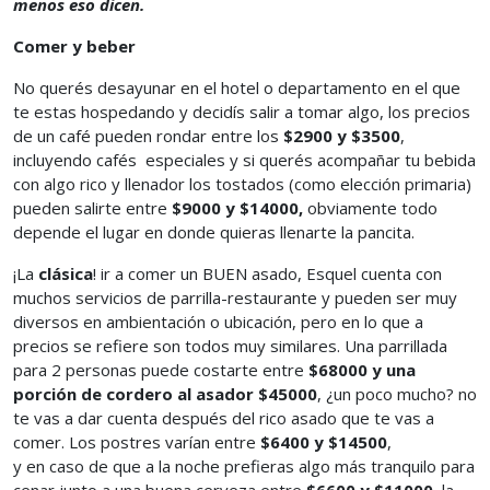
menos eso dicen.
Comer y beber
No querés desayunar en el hotel o departamento en el que
te estas hospedando y decidís salir a tomar algo, los precios
de un café pueden rondar entre los
$2900 y $3500
,
incluyendo cafés especiales y si querés acompañar tu bebida
con algo rico y llenador los tostados (como elección primaria)
pueden salirte entre
$9000 y $14000,
obviamente todo
depende el lugar en donde quieras llenarte la pancita.
¡La
clásica
! ir a comer un BUEN asado, Esquel cuenta con
muchos servicios de parrilla-restaurante y pueden ser muy
diversos en ambientación o ubicación, pero en lo que a
precios se refiere son todos muy similares. Una parrillada
para 2 personas puede costarte entre
$68000 y una
porción de cordero al asador $45000
, ¿un poco mucho? no
te vas a dar cuenta después del rico asado que te vas a
comer. Los postres varían entre
$6400 y $14500
,
y en caso de que a la noche prefieras algo más tranquilo para