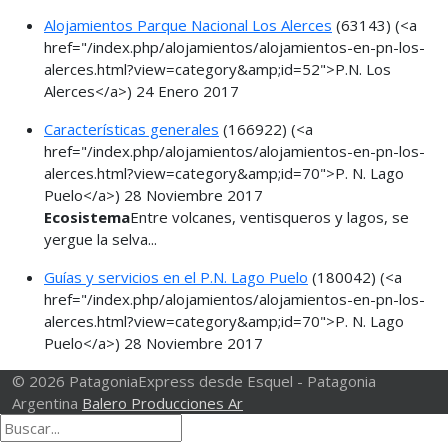
Alojamientos Parque Nacional Los Alerces
(63143)
(<a
href="/index.php/alojamientos/alojamientos-en-pn-los-
alerces.html?view=category&amp;id=52">P.N. Los
Alerces</a>)
24 Enero 2017
Características generales
(166922)
(<a
href="/index.php/alojamientos/alojamientos-en-pn-los-
alerces.html?view=category&amp;id=70">P. N. Lago
Puelo</a>)
28 Noviembre 2017
Ecosistema
Entre volcanes, ventisqueros y lagos, se
yergue la selva...
Guías y servicios en el P.N. Lago Puelo
(180042)
(<a
href="/index.php/alojamientos/alojamientos-en-pn-los-
alerces.html?view=category&amp;id=70">P. N. Lago
Puelo</a>)
28 Noviembre 2017
© 2026 PatagoniaExpress desde Esquel - Patagonia
Argentina
Balero Producciones Ar