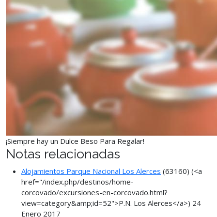
¡Siempre hay un Dulce Beso Para Regalar!
Notas relacionadas
Alojamientos Parque Nacional Los Alerces
(63160)
(<a
href="/index.php/destinos/home-
corcovado/excursiones-en-corcovado.html?
view=category&amp;id=52">P.N. Los Alerces</a>)
24
Enero 2017