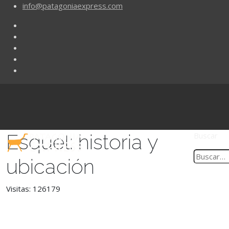
info@patagoniaexpress.com
Esquel: historia y
Buscar
ubicación
Visitas: 126179