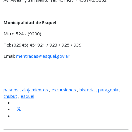
Municipalidad de Esquel
Mitre 524 - (9200)
Tel: (02945) 451921 / 923 / 925 / 939
Email:
mentradas@esquel.gov.ar
paseos
,
alojamientos
,
excursiones
,
historia
,
patagonia
,
chubut
,
esquel