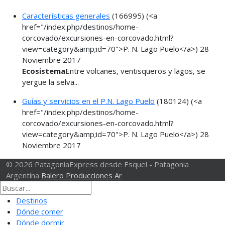
Características generales
(166995)
(<a
href="/index.php/destinos/home-
corcovado/excursiones-en-corcovado.html?
view=category&amp;id=70">P. N. Lago Puelo</a>)
28
Noviembre 2017
Ecosistema
Entre volcanes, ventisqueros y lagos, se
yergue la selva...
Guías y servicios en el P.N. Lago Puelo
(180124)
(<a
href="/index.php/destinos/home-
corcovado/excursiones-en-corcovado.html?
view=category&amp;id=70">P. N. Lago Puelo</a>)
28
Noviembre 2017
© 2026 PatagoniaExpress desde Esquel - Patagonia
Argentina
Balero Producciones Ar
Destinos
Dónde comer
Dónde dormir