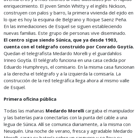
enriquecimiento. El joven Simón Whitty y el inglés Nickson,
construyen con palos y barro, la primera vivienda del ejido en
lo que es hoy la esquina de Belgrano y Roque Saenz Peña.
En las inmediaciones de Esquel se siguen estableciendo
nuevas familias. Este grupo de personas vive diseminado.
El centro sigue siendo Súnica, que ya desde 1903,
cuenta con el telégrafo construido por Conrado Goytía.
Quedan el telegrafista Medardo Morelli y el guardahilos
Irineo Goytía. El telégrafo funciona en una casa cedida por
Eduardo Humphreys, el comisario. En la misma casa funcionan
a la derecha el telégrafo y a la izquierda la comisaría. La
construcción de la red telegráfica llega ahora al mismo valle
de Esquel.
Primera oficina pública
Todas las mañanas
Medardo Morelli
cargaba el manipulador
y las baterías para conectarlas con la punta del cable a una
legua de Súnica. Allí se comunica diariamente, a la misma con
Neuquén. Una noche de verano, fresca y agradable Medardo
Morelli, carga su batería sobre un carguero y se lleva su