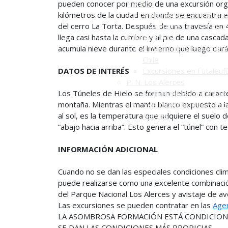
pueden conocer por medio de una excursión orga
Río Pico
kilómetros de la ciudad en donde se encuentra el
Alojamientos en Río Pic
del cerro La Torta. Después de una travesía en 
Excursiones en Río Pico
llega casi hasta la cumbre y al pie de una cascad
Futaleufú (Ch)
acumula nieve durante el invierno que luego dará
Alojamientos en Futaleuf
Chile
DATOS DE INTERÉS
Excursiones en Futaleuf
P. N. Los Alerces
Los Túneles de Hielo se forman debido a caracterí
Alojamientos en PN Los 
montaña. Mientras el manto blanco expuesto a la
Excursiones en el PN Lo
al sol, es la temperatura que adquiere el suelo 
Alerces
“abajo hacia arriba”. Esto genera el “túnel” con t
INFORMACIÓN ADICIONAL
Cuando no se dan las especiales condiciones clim
puede realizarse como una excelente combinació
del Parque Nacional Los Alerces y avistaje de av
Las excursiones se pueden contratar en las
Agen
LA ASOMBROSA FORMACIÓN ESTÁ CONDICIONA
SE DAN LAS CONDICIONES MÁS PROPICIAS.