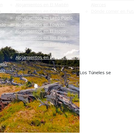
én
Alojamientos en El Maitén
Alerces
n
Alojamientos en Corcovado
Dónde comer en Futa
Alojamientos en Lago Puelo
ado
Alojamientos en Epuyén
do
Alojamientos en El Hoyo
Alojamientos en Río Pico
Alojamientos en Futaleufú -
Chile
Alojamientos en PN Los Alerces
uelo
elo
Los Túneles se