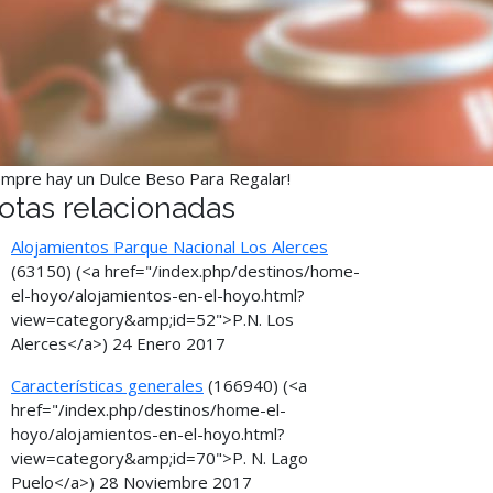
empre hay un Dulce Beso Para Regalar!
otas relacionadas
Alojamientos Parque Nacional Los Alerces
(63150)
(<a href="/index.php/destinos/home-
el-hoyo/alojamientos-en-el-hoyo.html?
view=category&amp;id=52">P.N. Los
Alerces</a>)
24 Enero 2017
Características generales
(166940)
(<a
href="/index.php/destinos/home-el-
hoyo/alojamientos-en-el-hoyo.html?
view=category&amp;id=70">P. N. Lago
Puelo</a>)
28 Noviembre 2017