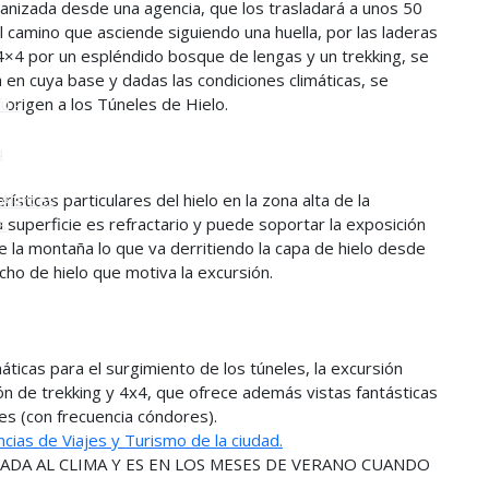
nizada desde una agencia, que los trasladará a unos 50
 camino que asciende siguiendo una huella, por las laderas
o
4×4 por un espléndido bosque de lengas y un trekking, se
a en cuya base y dadas las condiciones climáticas, se
 origen a los Túneles de Hielo.
ú -
ú
sticas particulares del hielo en la zona alta de la
Alerces
 superficie es refractario y puede soportar la exposición
s
de la montaña lo que va derritiendo la capa de hielo desde
echo de hielo que motiva la excursión.
áticas para el surgimiento de los túneles, la excursión
n de trekking y 4x4, que ofrece además vistas fantásticas
es (con frecuencia cóndores).
cias de Viajes y Turismo de la ciudad.
DA AL CLIMA Y ES EN LOS MESES DE VERANO CUANDO