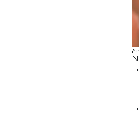
¡Si
N