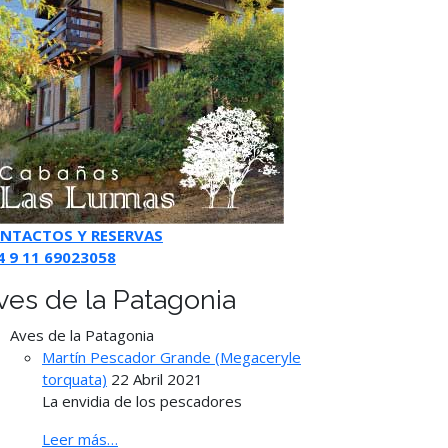
NTACTOS Y RESERVAS
4 9 11 69023058
ves de la Patagonia
Aves de la Patagonia
Martín Pescador Grande (Megaceryle
torquata)
22 Abril 2021
La envidia de los pescadores
Leer más…