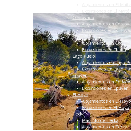
Alojamientos en El Mait
Excursiones en El Maité
Corcovado
Alojamientos en Corcov
Excursiones en Corcova
Cholila
Alojamientos en Cholila
Excursiones en Cholila
Lago Puelo
Alojamientos en Lago P
Excursiones en Lago Pu
Epuyén
Alojamientos en Epuyén
Excursiones en Epuyén
El Hoyo
Alojamientos en El Hoyo
Excursiones en El Hoyo
Tecka
Más info de Tecka
Alojamientos en Tecka