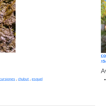
CO
+5
A
cursiones
,
chubut
,
esquel