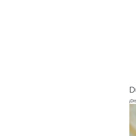
D
¡Di