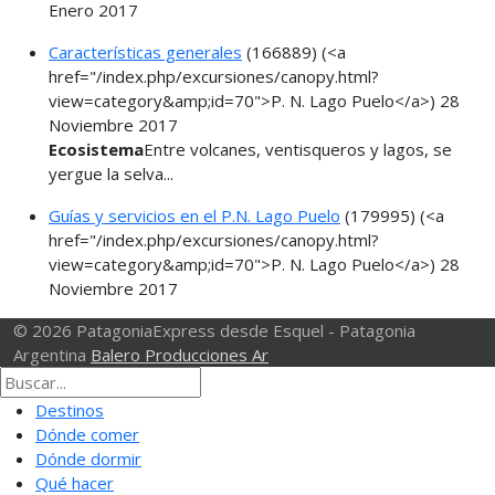
Enero 2017
Características generales
(166889)
(<a
href="/index.php/excursiones/canopy.html?
view=category&amp;id=70">P. N. Lago Puelo</a>)
28
Noviembre 2017
Ecosistema
Entre volcanes, ventisqueros y lagos, se
yergue la selva...
Guías y servicios en el P.N. Lago Puelo
(179995)
(<a
href="/index.php/excursiones/canopy.html?
view=category&amp;id=70">P. N. Lago Puelo</a>)
28
Noviembre 2017
© 2026 PatagoniaExpress desde Esquel - Patagonia
Argentina
Balero Producciones Ar
Destinos
Dónde comer
Dónde dormir
Qué hacer