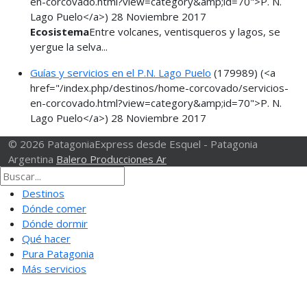
en-corcovado.html?view=category&amp;id=70">P. N.
Lago Puelo</a>)
28 Noviembre 2017
Ecosistema
Entre volcanes, ventisqueros y lagos, se
yergue la selva...
Guías y servicios en el P.N. Lago Puelo
(179989)
(<a
href="/index.php/destinos/home-corcovado/servicios-
en-corcovado.html?view=category&amp;id=70">P. N.
Lago Puelo</a>)
28 Noviembre 2017
© 2026 PatagoniaExpress desde Esquel - Patagonia
Argentina
Balero Producciones Ar
Destinos
Dónde comer
Dónde dormir
Qué hacer
Pura Patagonia
Más servicios