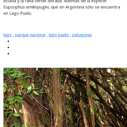
listada y la rana verde-dorada. Además de la especie
Eupsophus emiliopugini, que en Argentina sólo se encuentra
en Lago Puelo.
lago
,
parque nacional
,
lago puelo
,
patagonia