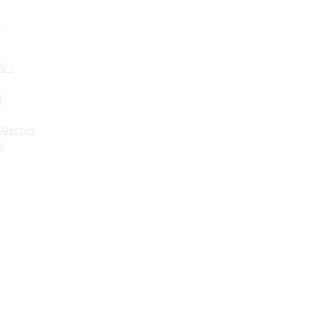
o
ú -
ú
Alerces
s