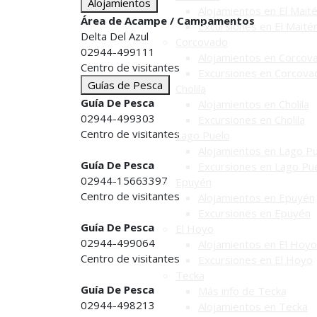
Alojamientos
Alojamientos en El Mait
Área de Acampe / Campamentos
Excursiones en El Maité
Delta Del Azul
Corcovado
02944-499111
Alojamientos en Corcov
Centro de visitantes
Excursiones en Corcova
Guías de Pesca
Cholila
Guía De Pesca
Alojamientos en Cholila
02944-499303
Excursiones en Cholila
Centro de visitantes
Lago Puelo
Alojamientos en Lago P
Guía De Pesca
Excursiones en Lago Pu
02944-15663397
Epuyén
Centro de visitantes
Alojamientos en Epuyén
Excursiones en Epuyén
Guía De Pesca
El Hoyo
02944-499064
Alojamientos en El Hoyo
Centro de visitantes
Excursiones en El Hoyo
Tecka
Guía De Pesca
Más info de Tecka
02944-498213
Alojamientos en Tecka