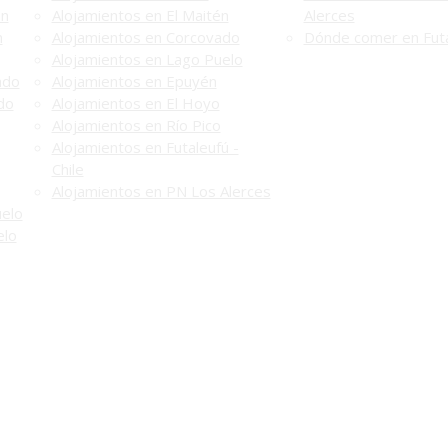
én
Alojamientos en El Maitén
Alerces
n
Alojamientos en Corcovado
Dónde comer en Futa
Alojamientos en Lago Puelo
ado
Alojamientos en Epuyén
do
Alojamientos en El Hoyo
Alojamientos en Río Pico
Alojamientos en Futaleufú -
Chile
Alojamientos en PN Los Alerces
uelo
elo