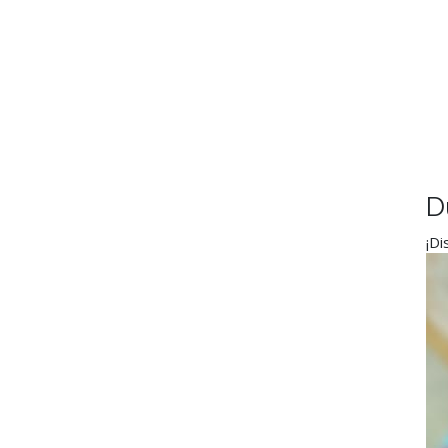
D
¡Di