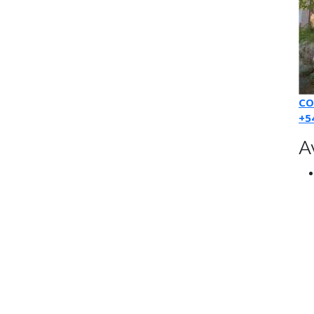
CO
+5
A