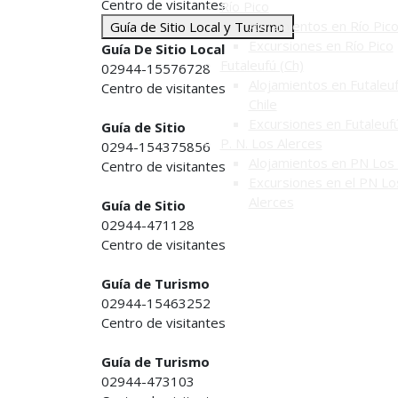
Centro de visitantes
Río Pico
Alojamientos en Río Pic
Guía de Sitio Local y Turismo
Excursiones en Río Pico
Guía De Sitio Local
Futaleufú (Ch)
02944-15576728
Alojamientos en Futaleuf
Centro de visitantes
Chile
Excursiones en Futaleuf
Guía de Sitio
P. N. Los Alerces
0294-154375856
Alojamientos en PN Los 
Centro de visitantes
Excursiones en el PN Lo
Alerces
Guía de Sitio
02944-471128
Centro de visitantes
Guía de Turismo
02944-15463252
Centro de visitantes
Guía de Turismo
02944-473103