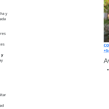
cha y
nada
ores
tes
CO
+5
 y
A
ay
ltar
dad