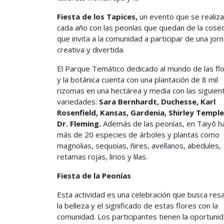
Fiesta de los Tapices,
un evento que se realiza
cada año con las peonías que quedan de la cose
que invita a la comunidad a participar de una jor
creativa y divertida.
El Parque Temático dedicado al mundo de las fl
y la botánica cuenta con una plantación de 8 mil
rizomas en una hectárea y media con las siguien
variedades:
Sara Bernhardt, Duchesse, Karl
Rosenfield, Kansas, Gardenia, Shirley Temple
Dr. Fleming.
Además de las peonías, en Taiyō h
más de 20 especies de árboles y plantas como
magnolias, sequoias, ñires, avellanos, abedules,
retamas rojas, lirios y lilas.
Fiesta de la Peonías
Esta actividad es una celebración que busca resa
la belleza y el significado de estas flores con la
comunidad. Los participantes tienen la oportuni