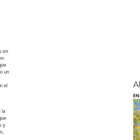
s en
on
que
do un
A
n el
EN
 la
que
s y
s,