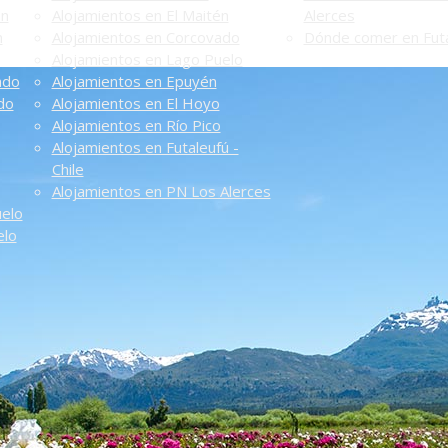
én
Alojamientos en El Maitén
Alerces
n
Alojamientos en Corcovado
Dónde comer en Futa
Alojamientos en Lago Puelo
ado
Alojamientos en Epuyén
do
Alojamientos en El Hoyo
Alojamientos en Río Pico
Alojamientos en Futaleufú -
Chile
Alojamientos en PN Los Alerces
uelo
elo