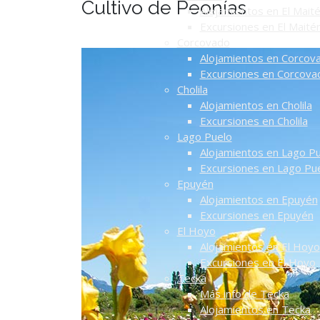
Cultivo de Peonías
Alojamientos en El Mait
Excursiones en El Maité
Corcovado
Alojamientos en Corcov
Excursiones en Corcova
Cholila
Alojamientos en Cholila
Excursiones en Cholila
Lago Puelo
Alojamientos en Lago P
Excursiones en Lago Pu
Epuyén
Alojamientos en Epuyén
Excursiones en Epuyén
El Hoyo
Alojamientos en El Hoyo
Excursiones en El Hoyo
Tecka
Más info de Tecka
Alojamientos en Tecka