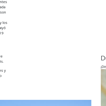
antes
cada
 son
y los
aiyō
 19
re
D
Hs.
¡Di
es y
o