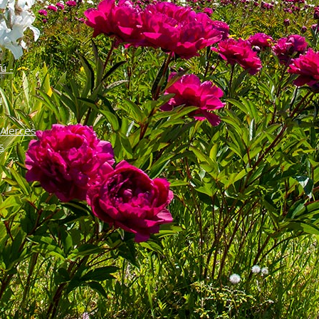
o
ú -
ú
Alerces
s