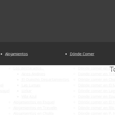
Alojamientos
Dónde Comer
T
Los destacados...
Dónde comer en Esq
Aires Andinos
Dónde comer en Tre
El Quincho Departamentos
Dónde comer en Chol
el
Las Lumas
Dónde comer en El M
Esquel
Lizkar
Dónde comer en Lag
Villa Azul
Dónde comer en Ep
Alojamientos en Esquel
Dónde comer en El 
Alojamientos en Trevelin
Dónde comer en Río 
Alojamientos en Cholila
Dónde comer en P. N