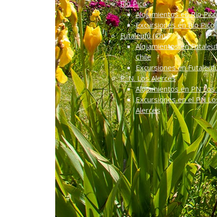
Río Pico
Alojamientos en Río Pic
Excursiones en Río Pico
Futaleufú (Ch)
Alojamientos en Futaleuf
Chile
Excursiones en Futaleuf
P. N. Los Alerces
Alojamientos en PN Los 
Excursiones en el PN Lo
Alerces