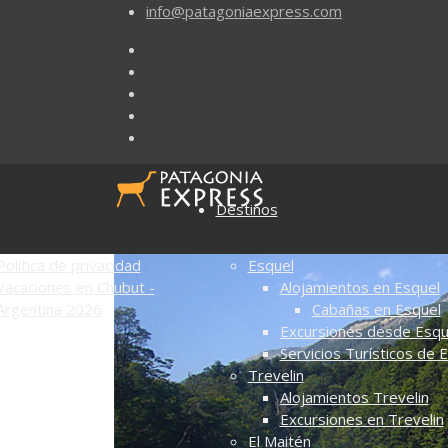
info@patagoniaexpress.com
Destinos
Política de privacidad
Esquel
Vacaciones en Chubut -
Alojamientos en Esquel
Argentina 2026
Cabañas en Esquel
Excursiones desde Esqu
Servicios Turísticos de 
Trevelin
Alojamientos Trevelin
Excursiones en Trevelin
El Maitén