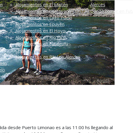
én
Alojamientos en El Maitén
Alerces
n
Alojamientos en Corcovado
Dónde comer en Futa
Alojamientos en Lago Puelo
ado
Alojamientos en Epuyén
do
Alojamientos en El Hoyo
Alojamientos en Río Pico
Alojamientos en Futaleufú -
Chile
Alojamientos en PN Los Alerces
uelo
elo
alida desde Puerto Limonao es a las
11:00 hs llegando al