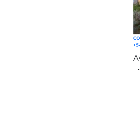
CO
+5
A