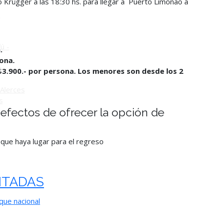
o Krügger a las 18:30 hs. para llegar a Puerto Limonao a
o
ú -
.
ona.
ú
$3.900.- por persona. Los menores son desde los 2
Alerces
s
s efectos de ofrecer la opción de
 que haya lugar para el
regreso
ITADAS
que nacional