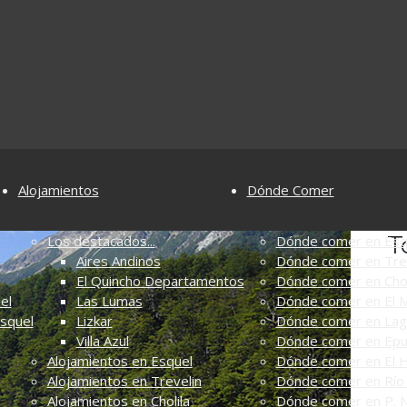
Alojamientos
Dónde Comer
T
Los destacados...
Dónde comer en Esq
Aires Andinos
Dónde comer en Tre
El Quincho Departamentos
Dónde comer en Chol
el
Las Lumas
Dónde comer en El M
Esquel
Lizkar
Dónde comer en Lag
Villa Azul
Dónde comer en Ep
Alojamientos en Esquel
Dónde comer en El 
Alojamientos en Trevelin
Dónde comer en Río 
Alojamientos en Cholila
Dónde comer en P. N