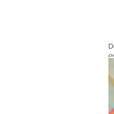
D
¡Di