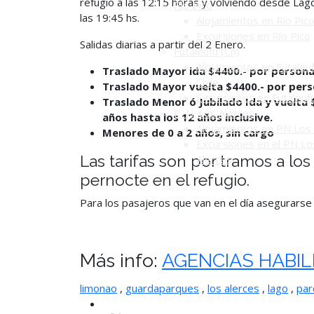
refugio a las 12:15 horas y volviendo desde Lag
Río Pico
las 19:45 hs.
Alojamientos en Río Pic
Excursiones en Río Pico
Salidas diarias a partir del 2 Enero.
Futaleufú (Ch)
Alojamientos en Futaleuf
Traslad
o Mayor ida $4400.- por persona
Chile
Traslad
o Mayor vuelta $4400.- por pers
Excursiones en Futaleuf
Traslado Menor ó Jubilado Ida y vuelta 
P. N. Los Alerces
años hasta los 12 años inclusive.
Alojamientos en PN Los 
Menores de 0 a 2 años, sin cargo
Excursiones en el PN Lo
Las tarifas son por tramos a lo
Alerces
pernocte en
el refugio.
Para los pasajeros que van en el día asegurarse
Más info:
AGENCIAS HABIL
limonao
,
guardaparques
,
los alerces
,
lago
,
par