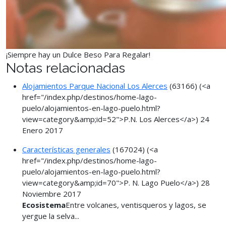
¡Siempre hay un Dulce Beso Para Regalar!
Notas relacionadas
Alojamientos Parque Nacional Los Alerces
(63166)
(<a
href="/index.php/destinos/home-lago-
puelo/alojamientos-en-lago-puelo.html?
view=category&amp;id=52">P.N. Los Alerces</a>)
24
Enero 2017
Características generales
(167024)
(<a
href="/index.php/destinos/home-lago-
puelo/alojamientos-en-lago-puelo.html?
view=category&amp;id=70">P. N. Lago Puelo</a>)
28
Noviembre 2017
Ecosistema
Entre volcanes, ventisqueros y lagos, se
yergue la selva...