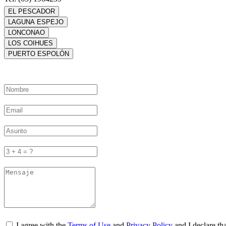
EL PESCADOR
LAGUNA ESPEJO
LONCONAO
LOS COIHUES
PUERTO ESPOLÓN
I agree with the
Terms of Use
and
Privacy Policy
and I declare tha