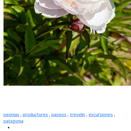
peonias
,
productores
,
paseos
,
trevelin
,
excursiones
,
patagonia