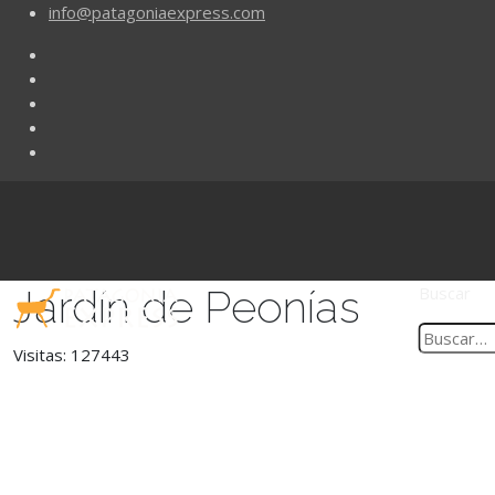
info@patagoniaexpress.com
Jardín de Peonías
Buscar
Visitas: 127443