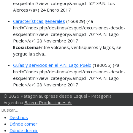
esquel.html?view=category&amp;id=52">P.N. Los
Alerces</a>)
24 Enero 2017
Características generales
(166929)
(<a
href="/index.php/destinos/esquel/excursiones-desde-
esquel.html?view=category&amp;id=70">P. N. Lago
Puelo</a>)
28 Noviembre 2017
Ecosistema
Entre volcanes, ventisqueros y lagos, se
yergue la selva...
Guías y servicios en el P.N. Lago Puelo
(180055)
(<a
href="/index.php/destinos/esquel/excursiones-desde-
esquel.html?view=category&amp;id=70">P. N. Lago
Puelo</a>)
28 Noviembre 2017
© 2026 PatagoniaExpress desde Esquel - Patagonia
Argentina
Balero Producciones Ar
Destinos
Dónde comer
Dónde dormir