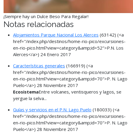
¡Siempre hay un Dulce Beso Para Regalar!
Notas relacionadas
Alojamientos Parque Nacional Los Alerces
(63142)
(<a
href="/index.php/destinos/home-rio-pico/excursiones-
en-rio-pico.html?view=category&amp;id=52">P.N. Los
Alerces</a>)
24 Enero 2017
Características generales
(166919)
(<a
href="/index.php/destinos/home-rio-pico/excursiones-
en-rio-pico.html?view=category&amp;id=70">P. N. Lago
Puelo</a>)
28 Noviembre 2017
Ecosistema
Entre volcanes, ventisqueros y lagos, se
yergue la selva...
Guías y servicios en el P.N. Lago Puelo
(180033)
(<a
href="/index.php/destinos/home-rio-pico/excursiones-
en-rio-pico.html?view=category&amp;id=70">P. N. Lago
Puelo</a>)
28 Noviembre 2017