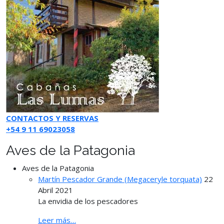
CONTACTOS Y RESERVAS
+54 9 11 69023058
Aves de la Patagonia
Aves de la Patagonia
Martín Pescador Grande (Megaceryle torquata)
22
Abril 2021
La envidia de los pescadores
Leer más…