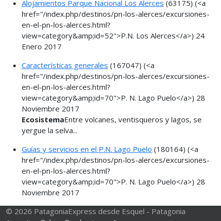
Alojamientos Parque Nacional Los Alerces
(63175)
(<a
href="/index.php/destinos/pn-los-alerces/excursiones-
en-el-pn-los-alerces.html?
view=category&amp;id=52">P.N. Los Alerces</a>)
24
Enero 2017
Características generales
(167047)
(<a
href="/index.php/destinos/pn-los-alerces/excursiones-
en-el-pn-los-alerces.html?
view=category&amp;id=70">P. N. Lago Puelo</a>)
28
Noviembre 2017
Ecosistema
Entre volcanes, ventisqueros y lagos, se
yergue la selva...
Guías y servicios en el P.N. Lago Puelo
(180164)
(<a
href="/index.php/destinos/pn-los-alerces/excursiones-
en-el-pn-los-alerces.html?
view=category&amp;id=70">P. N. Lago Puelo</a>)
28
Noviembre 2017
© 2026 PatagoniaExpress desde Esquel - Patagonia