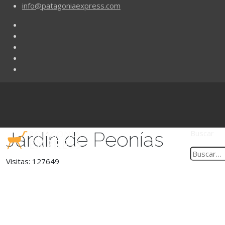
info@patagoniaexpress.com
Jardín de Peonías
Buscar
Visitas: 127649