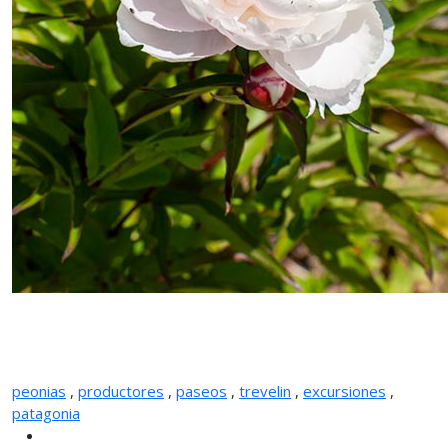
peonias
,
productores
,
paseos
,
trevelin
,
excursiones
,
patagonia