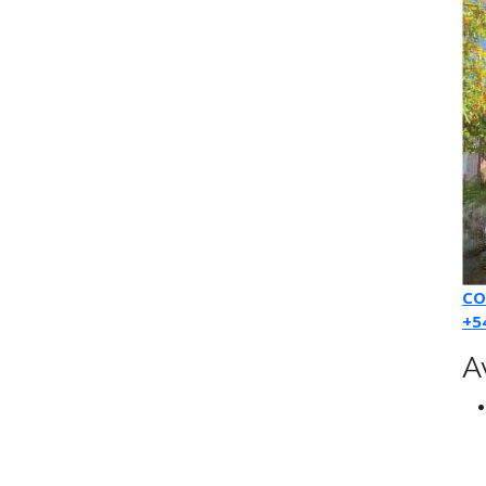
CO
+5
A