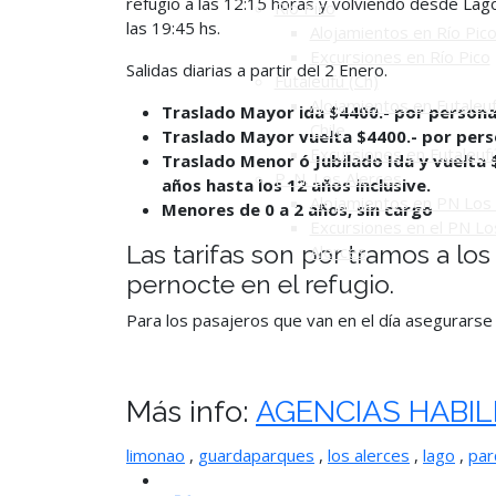
refugio a las 12:15 horas y volviendo desde Lag
Río Pico
las 19:45 hs.
Alojamientos en Río Pic
Excursiones en Río Pico
Salidas diarias a partir del 2 Enero.
Futaleufú (Ch)
Alojamientos en Futaleuf
Traslad
o Mayor ida $4400.- por persona
Chile
Traslad
o Mayor vuelta $4400.- por pers
Excursiones en Futaleuf
Traslado Menor ó Jubilado Ida y vuelta 
P. N. Los Alerces
años hasta los 12 años inclusive.
Alojamientos en PN Los 
Menores de 0 a 2 años, sin cargo
Excursiones en el PN Lo
Las tarifas son por tramos a lo
Alerces
pernocte en
el refugio.
Para los pasajeros que van en el día asegurarse
Más info:
AGENCIAS HABIL
limonao
,
guardaparques
,
los alerces
,
lago
,
par