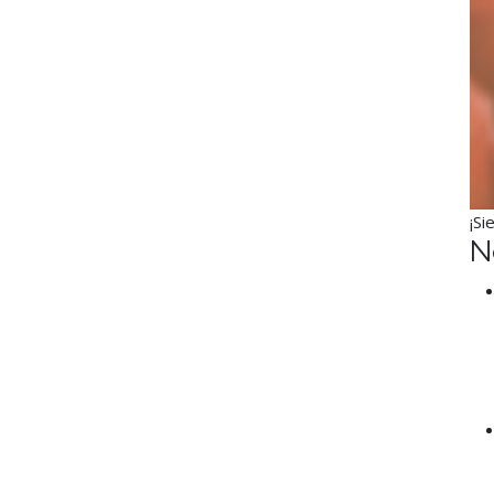
¡Si
N