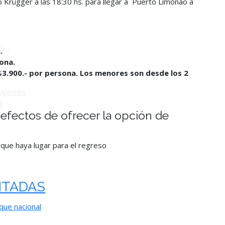
o Krügger a las 18:30 hs. para llegar a Puerto Limonao a
o
ú -
.
ona.
ú
$3.900.- por persona. Los menores son desde los 2
Alerces
s
s efectos de ofrecer la opción de
 que haya lugar para el
regreso
ITADAS
que nacional