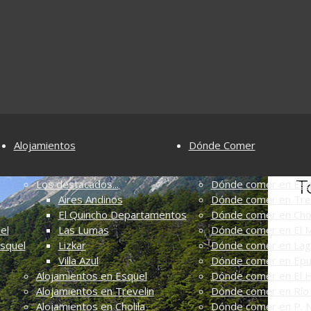
Alojamientos
Dónde Comer
T
Los destacados...
Dónde comer en Esq
Aires Andinos
Dónde comer en Tre
El Quincho Departamentos
Dónde comer en Chol
el
Las Lumas
Dónde comer en El M
Esquel
Lizkar
Dónde comer en Lag
Villa Azul
Dónde comer en Ep
Alojamientos en Esquel
Dónde comer en El 
Alojamientos en Trevelin
Dónde comer en Río 
Alojamientos en Cholila
Dónde comer en P. N