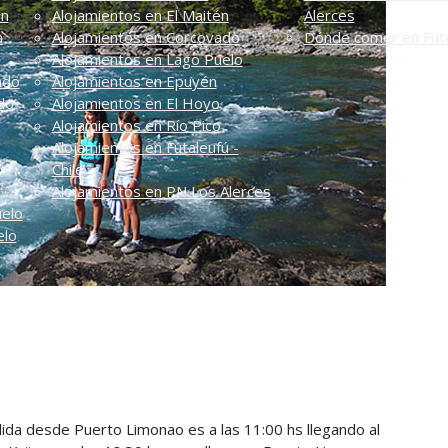
én
Alojamientos en El Maitén
Alerces
n
Alojamientos en Corcovado
Dónde comer en Futa
Alojamientos en Lago Puelo
ado
Alojamientos en Epuyén
do
Alojamientos en El Hoyo
Alojamientos en Río Pico
Alojamientos en Futaleufú -
Chile
Alojamientos en PN Los Alerces
uelo
elo
alida desde Puerto Limonao es a las
11:00 hs llegando al