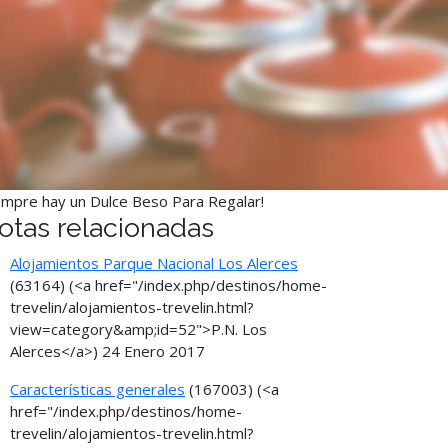
empre hay un Dulce Beso Para Regalar!
otas relacionadas
Alojamientos Parque Nacional Los Alerces
(63164)
(<a href="/index.php/destinos/home-
trevelin/alojamientos-trevelin.html?
view=category&amp;id=52">P.N. Los
Alerces</a>)
24 Enero 2017
Características generales
(167003)
(<a
href="/index.php/destinos/home-
trevelin/alojamientos-trevelin.html?