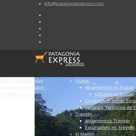
info@patagoniaexpress.com
Destinos
Política de privacidad
Esquel
Vacaciones en Chubut -
Alojamientos en Esquel
Argentina 2026
Cabañas en Esquel
Excursiones desde Esqu
Servicios Turísticos de 
Trevelin
Alojamientos Trevelin
Excursiones en Trevelin
El Maitén