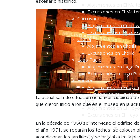
escenario histórico.
Alojamientos en El Mait
Excursiones en El Maité
Corcovado
Alojamientos en Corcov
Excursiones en Corcova
Cholila
Alojamientos en Cholila
Excursiones en Cholila
Lago Puelo
Alojamientos en Lago P
Excursiones en Lago Pu
Epuyén
Alojamientos en Epuyén
Excursiones en Epuyén
La actual sala de situación de la Municipalidad d
El Hoyo
que dieron inicio a los que es el museo en la actu
Alojamientos en El Hoyo
Excursiones en El Hoyo
Tecka
En la década de 1980 se interviene el edificio d
Más info de Tecka
el año 1971, se reparan los techos, se colocan
Alojamientos en Tecka
acondicionan los jardines, y se organiza en la p