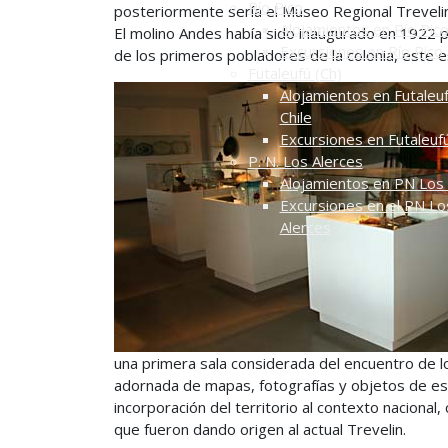
Río Pico
posteriormente sería el Museo Regional Treveli
Alojamientos en Río Pic
El molino Andes había sido inaugurado en 1922 p
Excursiones en Río Pico
de los primeros pobladores de la colonia, este 
Futaleufú (Ch)
Alojamientos en Futaleuf
Chile
Excursiones en Futaleuf
P. N. Los Alerces
Alojamientos en PN Los 
Excursiones en el PN Lo
Alerces
una primera sala considerada del encuentro de lo
adornada de mapas, fotografías y objetos de es
incorporación del territorio al contexto naciona
que fueron dando origen al actual Trevelin.