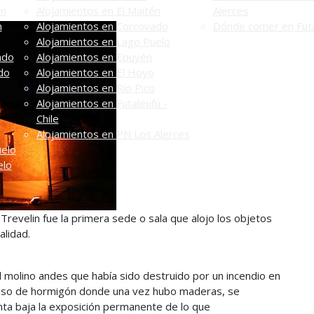
én
Alojamientos en El Maitén
Alerces
n
Alojamientos en Corcovado
Dónde comer en Futa
Alojamientos en Lago Puelo
ado
Alojamientos en Epuyén
do
Alojamientos en El Hoyo
Alojamientos en Río Pico
Alojamientos en Futaleufú -
Chile
Alojamientos en PN Los Alerces
uelo
elo
e Trevelin fue la primera sede o sala que alojo los objetos
alidad.
el molino andes que había sido destruido por un incendio en
 piso de hormigón donde una vez hubo maderas, se
lanta baja la exposición permanente de lo que