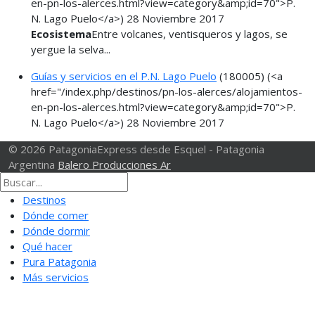
en-pn-los-alerces.html?view=category&amp;id=70">P.
N. Lago Puelo</a>)
28 Noviembre 2017
Ecosistema
Entre volcanes, ventisqueros y lagos, se
yergue la selva...
Guías y servicios en el P.N. Lago Puelo
(180005)
(<a
href="/index.php/destinos/pn-los-alerces/alojamientos-
en-pn-los-alerces.html?view=category&amp;id=70">P.
N. Lago Puelo</a>)
28 Noviembre 2017
© 2026 PatagoniaExpress desde Esquel - Patagonia
Argentina
Balero Producciones Ar
Destinos
Dónde comer
Dónde dormir
Qué hacer
Pura Patagonia
Más servicios