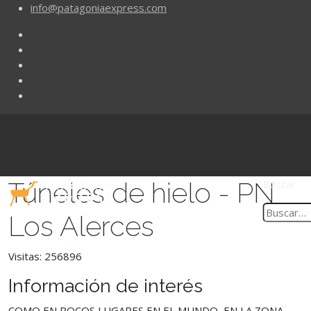
info@patagoniaexpress.com
Túneles de hielo - PN
Buscar
Los Alerces
Visitas: 256896
Información de interés
COMO EN POCOS LUGARES EN EL MUNDO, EN LA ZONA