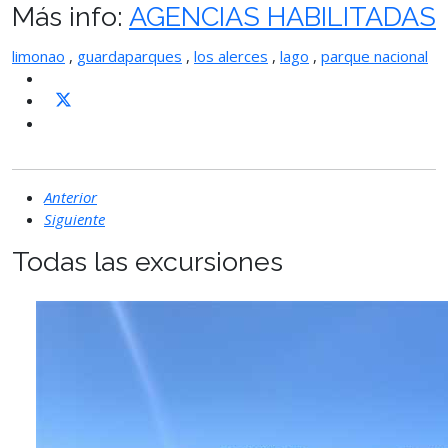
Más info:
AGENCIAS HABILITADAS
limonao
,
guardaparques
,
los alerces
,
lago
,
parque nacional
Anterior
Siguiente
Todas las excursiones