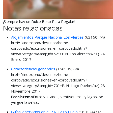
¡Siempre hay un Dulce Beso Para Regalar!
Notas relacionadas
Alojamientos Parque Nacional Los Alerces
(63160)
(<a
href="/index.php/destinos/home-
corcovado/excursiones-en-corcovado.html?
view=category&amp;id=52">P.N. Los Alerces</a>)
24
Enero 2017
Características generales
(166995)
(<a
href="/index.php/destinos/home-
corcovado/excursiones-en-corcovado.html?
view=category&amp;id=70">P. N. Lago Puelo</a>)
28
Noviembre 2017
Ecosistema
Entre volcanes, ventisqueros y lagos, se
yergue la selva...
Guías y servicios en el P.N. Lago Puelo
(180124)
(<a