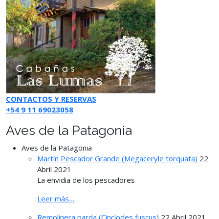
CONTACTOS Y RESERVAS
+54 9 11 69023058
Aves de la Patagonia
Aves de la Patagonia
Martín Pescador Grande (Megaceryle torquata)
22
Abril 2021
La envidia de los pescadores
Leer más…
Remolinera parda (Cinclodes fuscus)
22 Abril 2021