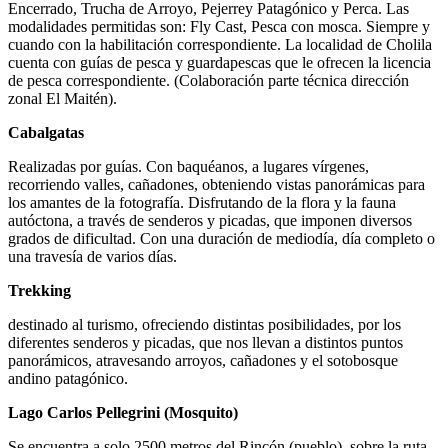
Encerrado, Trucha de Arroyo, Pejerrey Patagónico y Perca. Las
modalidades permitidas son: Fly Cast, Pesca con mosca. Siempre y
cuando con la habilitación correspondiente. La localidad de Cholila
cuenta con guías de pesca y guardapescas que le ofrecen la licencia
de pesca correspondiente. (Colaboración parte técnica dirección
zonal El Maitén).
Cabalgatas
Realizadas por guías. Con baquéanos, a lugares vírgenes,
recorriendo valles, cañadones, obteniendo vistas panorámicas para
los amantes de la fotografía. Disfrutando de la flora y la fauna
autóctona, a través de senderos y picadas, que imponen diversos
grados de dificultad. Con una duración de mediodía, día completo o
una travesía de varios días.
Trekking
destinado al turismo, ofreciendo distintas posibilidades, por los
diferentes senderos y picadas, que nos llevan a distintos puntos
panorámicos, atravesando arroyos, cañadones y el sotobosque
andino patagónico.
Lago Carlos Pellegrini (Mosquito)
Se encuentra a solo 2500 metros del Rincón (pueblo), sobre la ruta