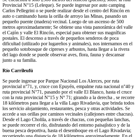
Provincial N°15 (Leleque). Se puede ingresar por auto camping
Carlos Pellegrini o se puede realizar desde el centro del Rincón en
auto o caminando hasta la orilla de arroyo las Minas, pasando un
pequeño puente (madera) vecinal. Luego de un ascenso de 500
metros aproximadamente; Se obtiene una vista panorámica del valle
el Cajón y valle El Rincón, especial para obtener sus magníficas
postales. El descenso a través de pequeños senderos de poca
dificultad (utilizado por lugareños y animales), nos internamos en el
pequeño sotobosque de cipreses y arbustos, hasta llegar a la rivera
del lago donde se puede observar aves, flora, fauna y descansar
junto a su familia.
Río Carrileufú
Se puede ingresar por Parque Nacional Los Alerces, por ruta
provincial n°71, y, cruce con Epuyén, empalme ruta nacional n°40 y
ruta provincial N°71, pasando por el valle El Blanco, hasta el cruce
con la ruta provincial N°15 y Nº 71; girando a la derecha , se recorre
18 kilómetros para llegar a la villa Lago Rivadavia, que brinda todos
los servicio alojamiento, restaurantes, pesca y otras actividades. Se
accede a sus orillas por caminos vecinales (callejones entre chacras).
Desde el Lago Cholila, a través de chacras, con pequeñas lanchas,
se puede recorrer el río, disfrutando del entorno paisajístico y de la
buena pesca deportiva, hasta el desemboque en el Lago Rivadavia;
recorriendo una distancia de 18 kilómetros aproximadamente. En el