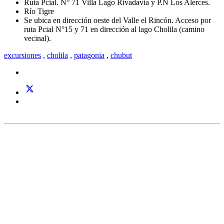
Ruta Pcial. N° 71 Villa Lago Rivadavia y P.N Los Alerces.
Río Tigre
Se ubica en dirección oeste del Valle el Rincón. Acceso por
ruta Pcial N°15 y 71 en dirección al lago Cholila (camino
vecinal).
excursiones
,
cholila
,
patagonia
,
chubut