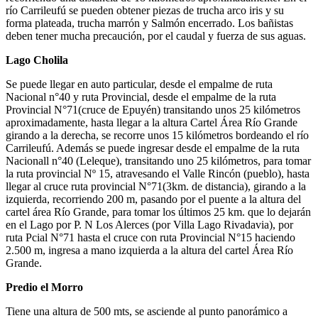
río Carrileufú se pueden obtener piezas de trucha arco iris y su
forma plateada, trucha marrón y Salmón encerrado. Los bañistas
deben tener mucha precaución, por el caudal y fuerza de sus aguas.
Lago Cholila
Se puede llegar en auto particular, desde el empalme de ruta
Nacional n°40 y ruta Provincial, desde el empalme de la ruta
Provincial N°71(cruce de Epuyén) transitando unos 25 kilómetros
aproximadamente, hasta llegar a la altura Cartel Área Río Grande
girando a la derecha, se recorre unos 15 kilómetros bordeando el río
Carrileufú. Además se puede ingresar desde el empalme de la ruta
Nacionall n°40 (Leleque), transitando uno 25 kilómetros, para tomar
la ruta provincial Nº 15, atravesando el Valle Rincón (pueblo), hasta
llegar al cruce ruta provincial N°71(3km. de distancia), girando a la
izquierda, recorriendo 200 m, pasando por el puente a la altura del
cartel área Río Grande, para tomar los últimos 25 km. que lo dejarán
en el Lago por P. N Los Alerces (por Villa Lago Rivadavia), por
ruta Pcial N°71 hasta el cruce con ruta Provincial N°15 haciendo
2.500 m, ingresa a mano izquierda a la altura del cartel Área Río
Grande.
Predio el Morro
Tiene una altura de 500 mts, se asciende al punto panorámico a