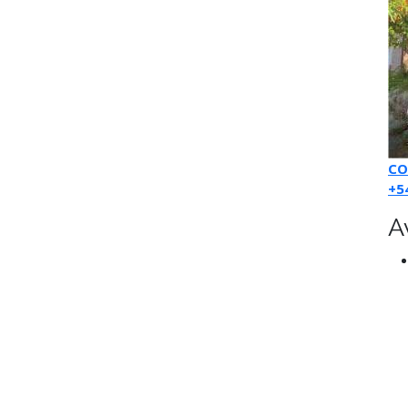
CO
+5
A