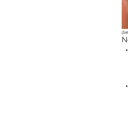
¡Si
N