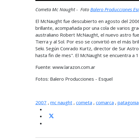
Cometa Mc Naught - Foto
Balero Producciones Es
El McNaught fue descubierto en agosto del 200
brillante, acompañada por una cola de varios gr
australiano Robert McNaught, el nuevo astro fue
Tierra y al Sol. Por eso se convirtió en el más 
Seki. Según Conrado Kurtz, director de Sur Astr
hasta fin de mes". El McNaught se encuentra a 12
Fuente: www.larazon.com.ar
Fotos: Balero Producciones - Esquel
2007
,
mc naught
,
cometa
,
comarca
,
patagonia