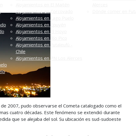
én
Alojamientos en El Maitén
Alerces
n
Alojamientos en Corcovado
Dónde comer en Futa
Alojamientos en Lago Puelo
ado
Alojamientos en Epuyén
do
Alojamientos en El Hoyo
Alojamientos en Río Pico
Alojamientos en Futaleufú -
Chile
Alojamientos en PN Los Alerces
uelo
elo
o de 2007, pudo observarse el Cometa catalogado como el
últimas cuatro décadas. Este fenómeno se extendió durante
medida que se alejaba del sol. Su ubicación es sud-sudoeste