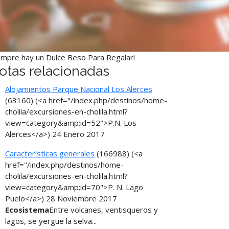
empre hay un Dulce Beso Para Regalar!
otas relacionadas
Alojamientos Parque Nacional Los Alerces
(63160)
(<a href="/index.php/destinos/home-
cholila/excursiones-en-cholila.html?
view=category&amp;id=52">P.N. Los
Alerces</a>)
24 Enero 2017
Características generales
(166988)
(<a
href="/index.php/destinos/home-
cholila/excursiones-en-cholila.html?
view=category&amp;id=70">P. N. Lago
Puelo</a>)
28 Noviembre 2017
Ecosistema
Entre volcanes, ventisqueros y
lagos, se yergue la selva...