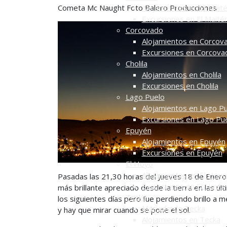
Cometa Mc Naught Foto Balero Producciones
Alojamientos en El Mait
Excursiones en El Maité
Corcovado
Alojamientos en Corcov
Excursiones en Corcova
Cholila
Alojamientos en Cholila
Excursiones en Cholila
Lago Puelo
Alojamientos en Lago P
Excursiones en Lago Pu
Epuyén
Alojamientos en Epuyén
Excursiones en Epuyén
El Hoyo
Alojamientos en El Hoyo
Pasadas las 21,30 horas del Jueves 18 de Ener
Excursiones en El Hoyo
más brillante apreciado desde la tierra en las 
Tecka
los siguientes días pero fue perdiendo brillo a 
Más info de Tecka
y hay que mirar cuando se pone el sol.
Alojamientos en Tecka