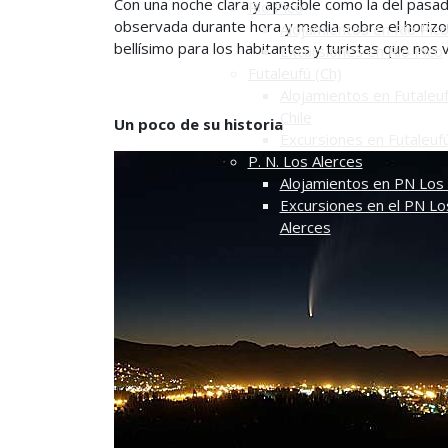
Con una noche clara y apacible como la del pasa
Río Pico
observada durante hora y media sobre el horizo
Alojamientos en Río Pic
bellísimo para los habitantes y turistas que nos v
Excursiones en Río Pico
Futaleufú (Ch)
Alojamientos en Futaleuf
Chile
Un poco de su historia
Excursiones en Futaleuf
P. N. Los Alerces
Alojamientos en PN Los 
Excursiones en el PN Lo
Alerces