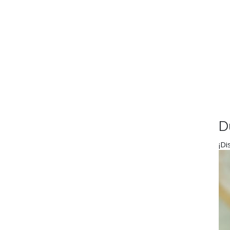
D
¡Di