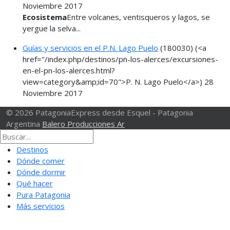
Noviembre 2017
Ecosistema
Entre volcanes, ventisqueros y lagos, se
yergue la selva...
Guías y servicios en el P.N. Lago Puelo
(180030)
(<a
href="/index.php/destinos/pn-los-alerces/excursiones-
en-el-pn-los-alerces.html?
view=category&amp;id=70">P. N. Lago Puelo</a>)
28
Noviembre 2017
© 2026 PatagoniaExpress desde Esquel - Patagonia
Argentina
Balero Producciones Ar
Destinos
Dónde comer
Dónde dormir
Qué hacer
Pura Patagonia
Más servicios