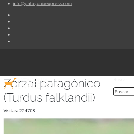
info@patagoniaexpress.com
Zorzal patagónico
Buscar
(Turdus falklandii)
Visitas: 224703