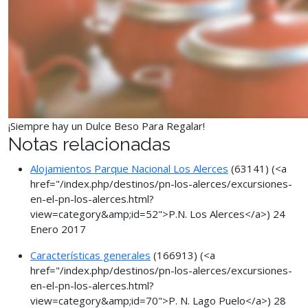
¡Siempre hay un Dulce Beso Para Regalar!
Notas relacionadas
Alojamientos Parque Nacional Los Alerces
(63141)
(<a
href="/index.php/destinos/pn-los-alerces/excursiones-
en-el-pn-los-alerces.html?
view=category&amp;id=52">P.N. Los Alerces</a>)
24
Enero 2017
Características generales
(166913)
(<a
href="/index.php/destinos/pn-los-alerces/excursiones-
en-el-pn-los-alerces.html?
view=category&amp;id=70">P. N. Lago Puelo</a>)
28