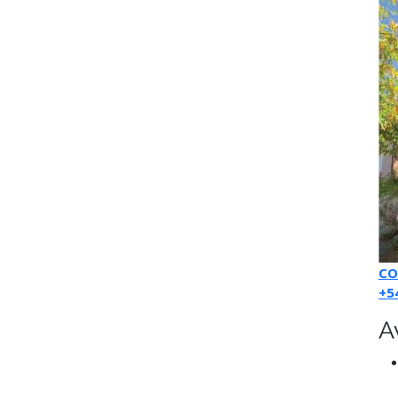
CO
+5
A