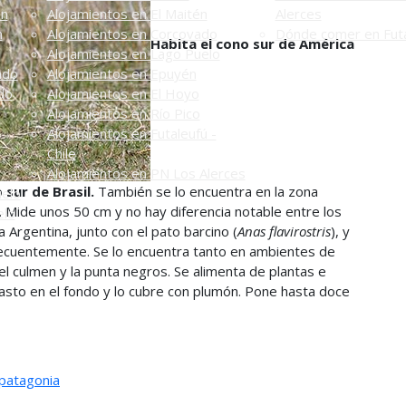
én
Alojamientos en El Maitén
Alerces
n
Alojamientos en Corcovado
Dónde comer en Futa
Habita el cono sur de América
Alojamientos en Lago Puelo
ado
Alojamientos en Epuyén
do
Alojamientos en El Hoyo
Alojamientos en Río Pico
Alojamientos en Futaleufú -
Chile
Alojamientos en PN Los Alerces
 sur de Brasil.
También se lo encuentra en la zona
uelo
a. Mide unos 50 cm y no hay diferencia notable entre los
elo
Argentina, junto con el pato barcino (
Anas flavirostris
), y
recuentemente. Se lo encuentra tanto en ambientes de
el culmen y la punta negros. Se alimenta de plantas e
pasto en el fondo y lo cubre con plumón. Pone hasta doce
patagonia