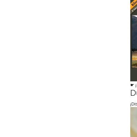
☛ 
D
¡Di