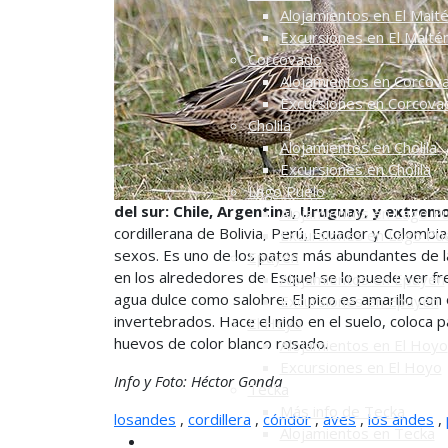
Alojamientos en El Mait
Excursiones en El Maité
Corcovado
Alojamientos en Corcov
Excursiones en Corcova
Cholila
Alojamientos en Cholila
Excursiones en Cholila
Lago Puelo
del sur: Chile, Argentina, Uruguay, y extremo
Alojamientos en Lago P
cordillerana de Bolivia, Perú, Ecuador y Colombi
Excursiones en Lago Pu
sexos. Es uno de los patos más abundantes de la 
Epuyén
en los alrededores de Esquel se lo puede ver f
Alojamientos en Epuyén
agua dulce como salobre. El pico es amarillo con 
Excursiones en Epuyén
invertebrados. Hace el nido en el suelo, coloca 
El Hoyo
huevos de color blanco rosado.
Alojamientos en El Hoyo
Excursiones en El Hoyo
Info y Foto: Héctor Gonda
Tecka
Más info de Tecka
losandes
,
cordillera
,
cóndor
,
aves
,
los andes
,
Alojamientos en Tecka