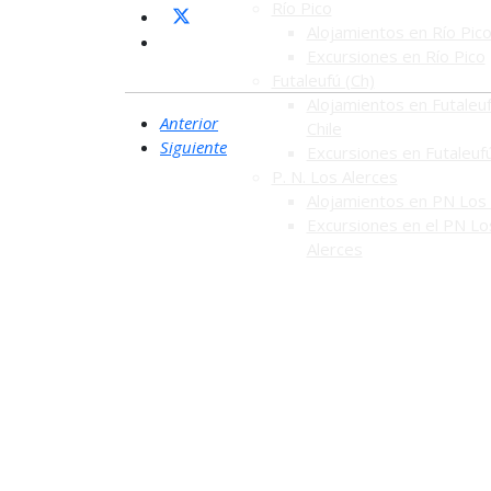
Río Pico
Alojamientos en Río Pic
Excursiones en Río Pico
Futaleufú (Ch)
Alojamientos en Futaleuf
Anterior
Chile
Siguiente
Excursiones en Futaleuf
P. N. Los Alerces
Alojamientos en PN Los 
Excursiones en el PN Lo
Alerces