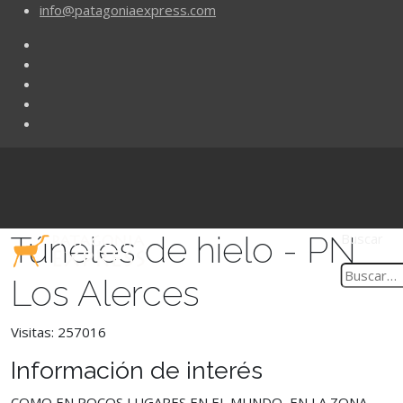
info@patagoniaexpress.com
Túneles de hielo - PN
Buscar
Los Alerces
Visitas: 257016
Información de interés
COMO EN POCOS LUGARES EN EL MUNDO, EN LA ZONA