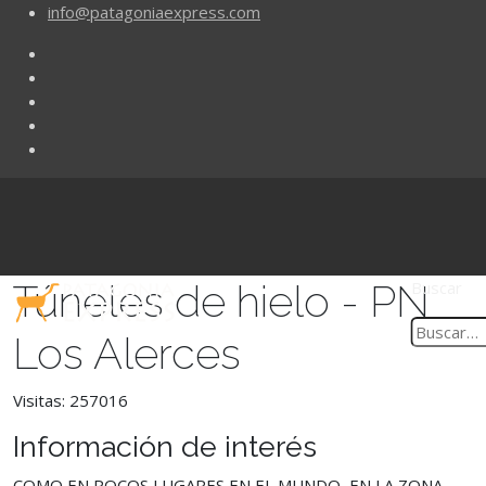
info@patagoniaexpress.com
Túneles de hielo - PN
Buscar
Los Alerces
Visitas: 257016
Información de interés
COMO EN POCOS LUGARES EN EL MUNDO, EN LA ZONA