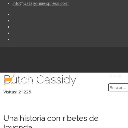
info@patagoniaexpress.com
Butch Cassidy
Buscar
Visitas: 21225
Una historia con ribetes de
leyenda