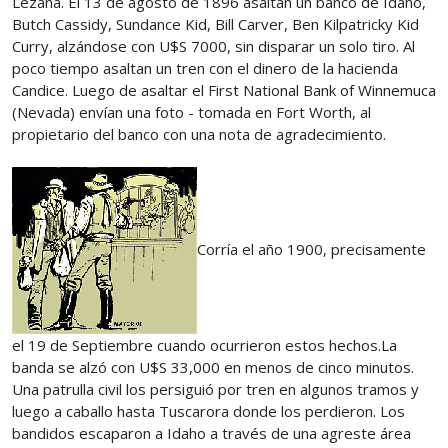
Lezana. El 13 de agosto de 1896 asaltan un banco de Idaho,
Butch Cassidy, Sundance Kid, Bill Carver, Ben Kilpatricky Kid
Curry, alzándose con U$S 7000, sin disparar un solo tiro. Al
poco tiempo asaltan un tren con el dinero de la hacienda
Candice. Luego de asaltar el First National Bank of Winnemuca
(Nevada) envían una foto - tomada en Fort Worth, al
propietario del banco con una nota de agradecimiento.
Corría el año 1900, precisamente
el 19 de Septiembre cuando ocurrieron estos hechos.La
banda se alzó con U$S 33,000 en menos de cinco minutos.
Una patrulla civil los persiguió por tren en algunos tramos y
luego a caballo hasta Tuscarora donde los perdieron. Los
bandidos escaparon a Idaho a través de una agreste área