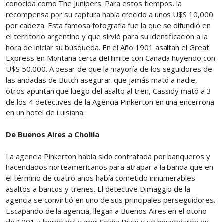
conocida como The Junipers. Para estos tiempos, la
recompensa por su captura había crecido a unos U$S 10,000
por cabeza. Esta famosa fotografía fue la que se difundió en
el territorio argentino y que sirvió para su identificación a la
hora de iniciar su búsqueda. En el Año 1901 asaltan el Great
Express en Montana cerca del límite con Canadá huyendo con
U$S 50.000. A pesar de que la mayoría de los seguidores de
las andadas de Butch aseguran que jamás mató a nadie,
otros apuntan que luego del asalto al tren, Cassidy mató a 3
de los 4 detectives de la Agencia Pinkerton en una encerrona
en un hotel de Luisiana.
De Buenos Aires a Cholila
La agencia Pinkerton había sido contratada por banqueros y
hacendados norteamericanos para atrapar a la banda que en
el término de cuatro años había cometido innumerables
asaltos a bancos y trenes. El detective Dimaggio de la
agencia se convirtió en uno de sus principales perseguidores.
Escapando de la agencia, llegan a Buenos Aires en el otoño
de 1901 a bordo del vapor Soldia Price y se hospedaron en