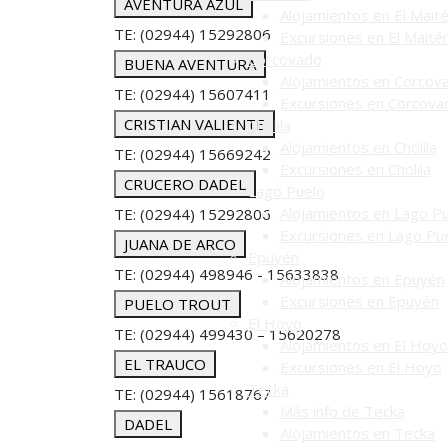
AVENTURA AZUL
Alojamientos en El Mait
TE: (02944) 15292806
Excursiones en El Maité
Corcovado
BUENA AVENTURA
Alojamientos en Corcov
TE: (02944) 15607411
Excursiones en Corcova
CRISTIAN VALIENTE
Cholila
Alojamientos en Cholila
TE: (02944) 15669242
Excursiones en Cholila
CRUCERO DADEL
Lago Puelo
Alojamientos en Lago P
TE: (02944) 15292806
Excursiones en Lago Pu
JUANA DE ARCO
Epuyén
TE: (02944) 498946 - 15633838
Alojamientos en Epuyén
Excursiones en Epuyén
PUELO TROUT
El Hoyo
TE: (02944) 499430 – 15620278
Alojamientos en El Hoyo
EL TRAUCO
Excursiones en El Hoyo
Tecka
TE: (02944) 15618767
Más info de Tecka
DADEL
Alojamientos en Tecka