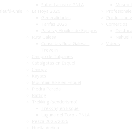
Safari Lacustre PNLA
Museo 
leufú-Chile
La Hoya 2026
Profesionale
Generalidades
Producción y
Tarifas 2026
Comercios
Pases y Alquiler de Equipos
Destac
Ruta Galesa
Nahuel 
Consultas Ruta Galesa -
Videos
Trevelin
Campo de Tulipanes
Cabalgatas en Esquel
Canopy
Kayacs
Mountain Bike en Esquel
Piedra Parada
Rafting
Trekking (senderismo)
Trekking en Esquel
Laguna del Toro - PNLA
Pesca 2025/2026
Huella Andina