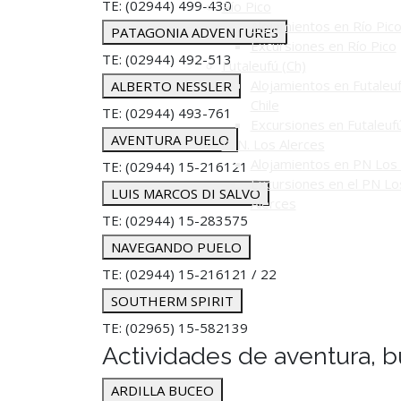
TE: (02944) 499-430
Río Pico
Alojamientos en Río Pic
PATAGONIA ADVENTURES
Excursiones en Río Pico
TE: (02944) 492-513
Futaleufú (Ch)
Alojamientos en Futaleuf
ALBERTO NESSLER
Chile
TE: (02944) 493-761
Excursiones en Futaleuf
AVENTURA PUELO
P. N. Los Alerces
Alojamientos en PN Los 
TE: (02944) 15-216121
Excursiones en el PN Lo
LUIS MARCOS DI SALVO
Alerces
TE: (02944) 15-283575
NAVEGANDO PUELO
TE: (02944) 15-216121 / 22
SOUTHERM SPIRIT
TE: (02965) 15-582139
Actividades de aventura, b
ARDILLA BUCEO