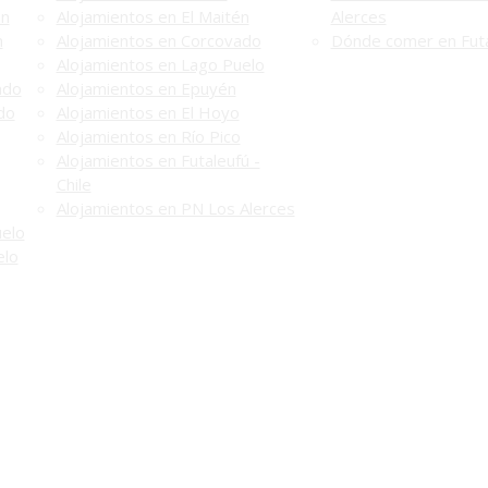
én
Alojamientos en El Maitén
Alerces
n
Alojamientos en Corcovado
Dónde comer en Futa
Alojamientos en Lago Puelo
ado
Alojamientos en Epuyén
do
Alojamientos en El Hoyo
Alojamientos en Río Pico
Alojamientos en Futaleufú -
Chile
Alojamientos en PN Los Alerces
uelo
elo