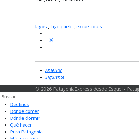
lagos
,
lago puelo
,
excursiones
Anterior
Siguiente
© 2026 PatagoniaExpress desde Esquel - Patag
Destinos
Dónde comer
Dónde dormir
Qué hacer
Pura Patagonia
Más servicios