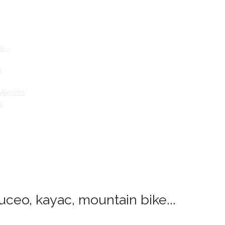
o
ú -
ú
Alerces
s
uceo, kayac, mountain bike...