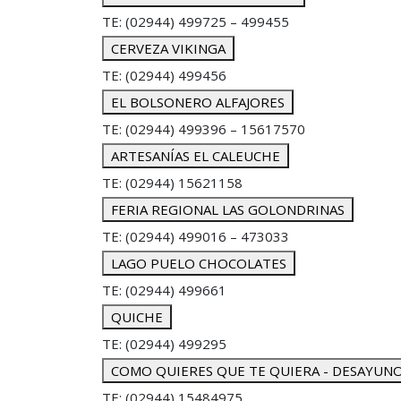
TE: (02944) 499725 – 499455
CERVEZA VIKINGA
TE: (02944) 499456
EL BOLSONERO ALFAJORES
TE: (02944) 499396 – 15617570
ARTESANÍAS EL CALEUCHE
TE: (02944) 15621158
FERIA REGIONAL LAS GOLONDRINAS
TE: (02944) 499016 – 473033
LAGO PUELO CHOCOLATES
TE: (02944) 499661
QUICHE
TE: (02944) 499295
COMO QUIERES QUE TE QUIERA - DESAYUN
TE: (02944) 15484975