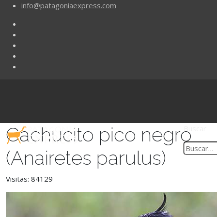
info@patagoniaexpress.com
Cachucito pico negro
Buscar
(Anairetes parulus)
Visitas: 84129