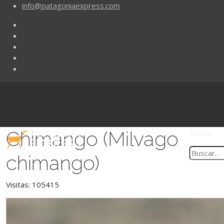
info@patagoniaexpress.com
Chimango (Milvago
Buscar
chimango)
Visitas: 105415