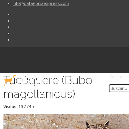
info@patagoniaexpress.com
Tucúquere (Bubo
Buscar
magellanicus)
Visitas: 137745