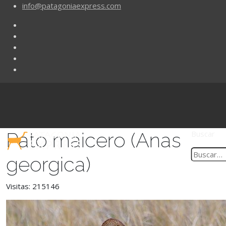
info@patagoniaexpress.com
Pato maicero (Anas
Buscar
georgica)
Visitas: 215146