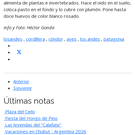
alimenta de plantas e invertebrados. Hace el nido en el suelo,
coloca pasto en el fondo y lo cubre con plumón. Pone hasta
doce huevos de color blanco rosado.
Info y Foto: Héctor Gonda
losandes
,
cordillera
,
cóndor
,
aves
,
los andes
,
patagonia
Anterior
Siguiente
Últimas notas
Plaza del Cielo
Fiesta del Hongo de Pino
Las leyendas del "Calafate"
Vacaciones en Chubut - Argentina 2026