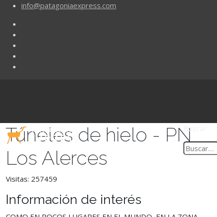
info@patagoniaexpress.com
Túneles de hielo - PN
Buscar
Los Alerces
Visitas: 257459
Información de interés
COMO EN POCOS LUGARES EN EL MUNDO, EN LA ZONA