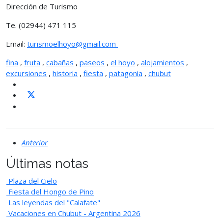
Dirección de Turismo
Te. (02944) 471 115
Email:
turismoelhoyo@gmail.com
fina
,
fruta
,
cabañas
,
paseos
,
el hoyo
,
alojamientos
,
excursiones
,
historia
,
fiesta
,
patagonia
,
chubut
Anterior
Últimas notas
Plaza del Cielo
Fiesta del Hongo de Pino
Las leyendas del "Calafate"
Vacaciones en Chubut - Argentina 2026