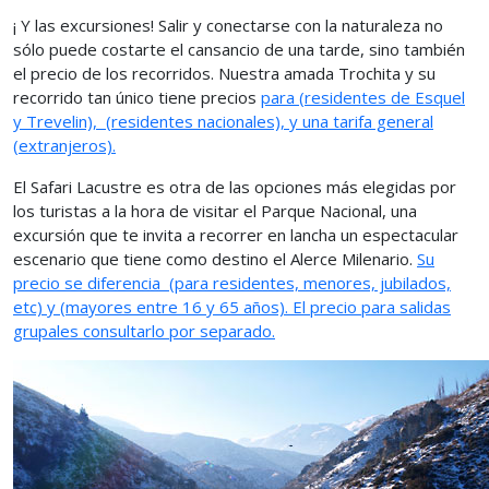
¡ Y las excursiones! Salir y conectarse con la naturaleza no
sólo puede costarte el cansancio de una tarde, sino también
el precio de los recorridos. Nuestra amada Trochita y su
recorrido tan único tiene precios
para
(residentes de Esquel
y Trevelin),
(residentes nacionales), y una tarifa general
(extranjeros).
El Safari Lacustre es otra de las opciones más elegidas por
los turistas a la hora de visitar el Parque Nacional, una
excursión que te invita a recorrer en lancha un espectacular
escenario que tiene como destino el Alerce Milenario.
Su
precio se diferencia
(para residentes, menores, jubilados,
etc) y (mayores entre 16 y 65 años). El precio para salidas
grupales consultarlo por separado.