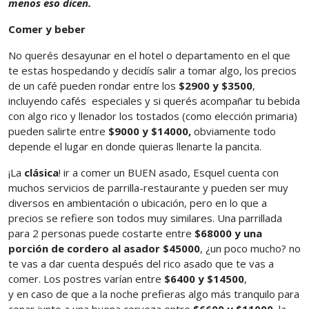
menos eso dicen.
Comer y beber
No querés desayunar en el hotel o departamento en el que
te estas hospedando y decidís salir a tomar algo, los precios
de un café pueden rondar entre los
$2900 y $3500
,
incluyendo cafés especiales y si querés acompañar tu bebida
con algo rico y llenador los tostados (como elección primaria)
pueden salirte entre
$9000 y $14000,
obviamente todo
depende el lugar en donde quieras llenarte la pancita.
¡La
clásica
! ir a comer un BUEN asado, Esquel cuenta con
muchos servicios de parrilla-restaurante y pueden ser muy
diversos en ambientación o ubicación, pero en lo que a
precios se refiere son todos muy similares. Una parrillada
para 2 personas puede costarte entre
$68000 y una
porción de cordero al asador $45000
, ¿un poco mucho? no
te vas a dar cuenta después del rico asado que te vas a
comer. Los postres varían entre
$6400 y $14500
,
y en caso de que a la noche prefieras algo más tranquilo para