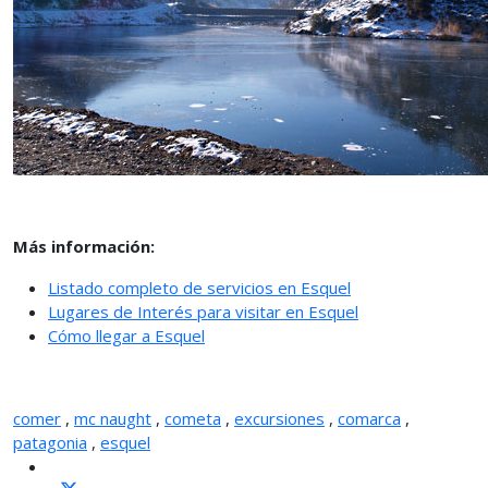
Más información:
Listado completo de servicios en Esquel
Lugares de Interés para visitar en Esquel
Cómo llegar a Esquel
comer
,
mc naught
,
cometa
,
excursiones
,
comarca
,
patagonia
,
esquel